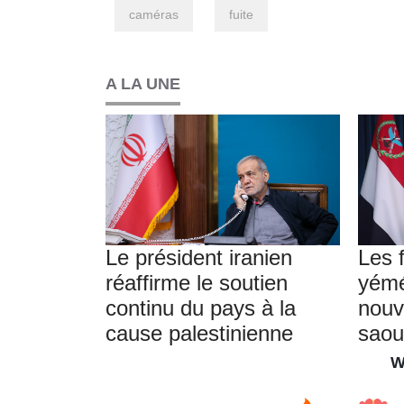
caméras
fuite
A LA UNE
Le président iranien
Les 
réaffirme le soutien
yémé
continu du pays à la
nouv
cause palestinienne
saou