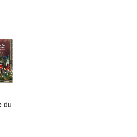
-
e du