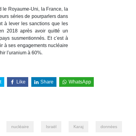
d le Royaume-Uni, la France, la
ieurs séries de pourparlers dans
nt à lever les sanctions que les
en 2018 après avoir quitté un
s pays susmentionnés. Et c'est à
enir à ses engagements nucléaire
chir l'uranium à 60%.
t
Like
Share
WhatsApp
nucléaire
Israël
Karaj
données