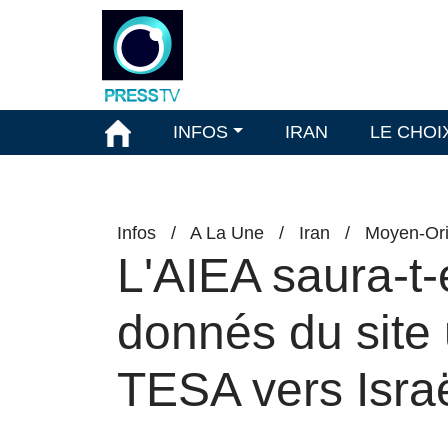
INFOS
IRAN
LE CHOI
Infos
/
A La Une
/
Iran
/
Moyen-Ori
L'AIEA saura-t-el
donnés du site 
TESA vers Isra