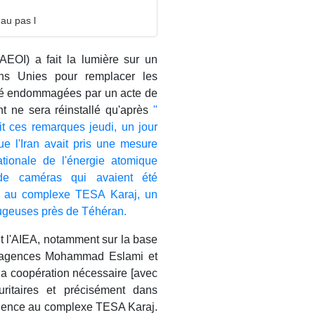
 au pas l
(AEOI) a fait la lumière sur un
ons Unies pour remplacer les
 été endommagées par un acte de
t ne sera réinstallé qu'après
"
t ces remarques jeudi, un jour
e l'Iran avait pris une mesure
ationale de l'énergie atomique
de caméras qui avaient été
te au complexe TESA Karaj, un
ifugeuses près de Téhéran.
et l'AIEA, notamment sur la base
es agences Mohammad Eslami et
 la coopération nécessaire [avec
uritaires et précisément dans
'Agence au complexe TESA Karaj.