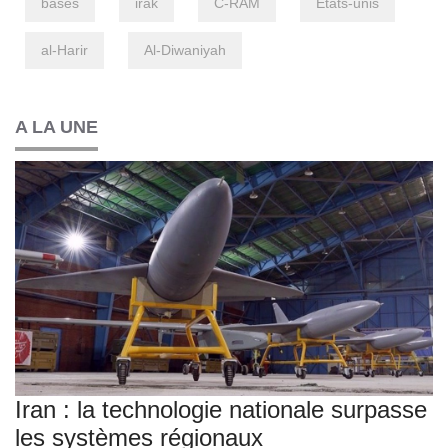
bases
irak
C-RAM
Etats-unis
al-Harir
Al-Diwaniyah
A LA UNE
Iran : la technologie nationale surpasse
les systèmes régionaux