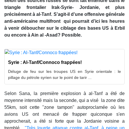
selon des sources russes se sont fait entendre dans le
triangle frontalier Irak-Syrie- Jordanie, et plus
précisément à al-Tanf. S'agit-il d'une offensive générale
anti-américaine multifront qui pourrait d'ici les heures
à venir déboucher sur le ciblage des bases US à Erbil
ou encore à Ain al -Asad? Possible.
Syrie : Al-Tanf/Connoco frappées!
Déluge de feu sur les troupes US en Syrie orientale : le
pillage du pétrole syrien sur le point de tarir ...
Selon Sana, la première explosion à al-Tanf a été de
moyenne intensité mais la seconde, qui a visé la zone dite
55km, soit cette "zone tampon" autoproclamée où les
avions US ont menacé de frapper quiconque s'en
approcherait, a été si forte que la Jordanie voisine a
tremblé.
"Très lourde attaque contre al-Tanf, à peine un