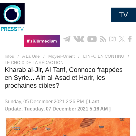
TV
Infos
/
A La Une
/
Moyen-Orient
/
L’INFO EN CONTINU
/
LE CHOIX DE LA RÉDACTION
Kharab al-Jir, Al Tanf, Connoco frappées
en Syrie... Ain al-Asad et Harir, les
prochaines cibles?
Sunday, 05 December 2021 2:26 PM
[ Last
Update: Tuesday, 07 December 2021 5:16 AM ]