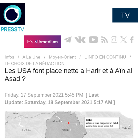
TV
Infos
/
A La Une
/
Moyen-Orient
/
L’INFO EN CONTINU
/
LE CHOIX DE LA RÉDACTION
Les USA font place nette a Harir et à Aïn al
Asad ?
Friday, 17 September 2021 5:45 PM
[ Last
Update: Saturday, 18 September 2021 5:17 AM ]