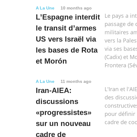
A La Une
10 months ago
Le pays a int
L’Espagne interdit
passage de 
le transit d’armes
militaires a
US vers Israël via
vers la Pale
via ses base
les bases de Rota
(Cadix) et M
et Morón
Frontera (Sév
A La Une
11 months ago
L'Iran et l'A
Iran-AIEA:
des discuss
discussions
constructive
«progressistes»
pour défini
cadre de coo
sur un nouveau
cadre de