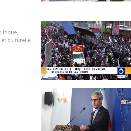
olitique,
t culturelle