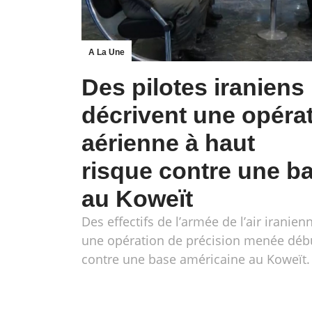
A La Une
Des pilotes iraniens
décrivent une opéra
aérienne à haut
risque contre une b
au Koweït
Des effectifs de l’armée de l’air iranien
une opération de précision menée déb
contre une base américaine au Koweït.