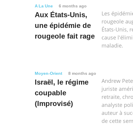
A La Une
6 months ago
Les épidémi
Aux États-Unis,
rougeole au
une épidémie de
États-Unis, 
rougeole fait rage
cause l'élim
maladie.
Moyen-Orient
8 months ago
Andrew Pete
Israël, le régime
juriste améri
coupable
retraite, chr
(Improvisé)
analyste poli
auteur à succ
de cette sem