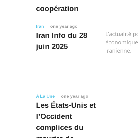
coopération
Iran
one year ago
L’actualité p
Iran Info du 28
économique e
juin 2025
iranienne.
A La Une
one year ago
Les États-Unis et
l’Occident
complices du