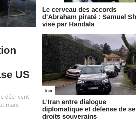
Le cerveau des accords
d’Abraham piraté : Samuel S
visé par Handala
tion
ase US
Iran
ne décrivent
L’Iran entre dialogue
ut mars
diplomatique et défense de se
droits souverains