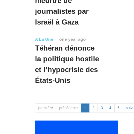
meurtre de
journalistes par
Israël à Gaza
A La Une
one year ago
Téhéran dénonce
la politique hostile
et l’hypocrisie des
États-Unis
première
précédente
1
2
3
4
5
suiv