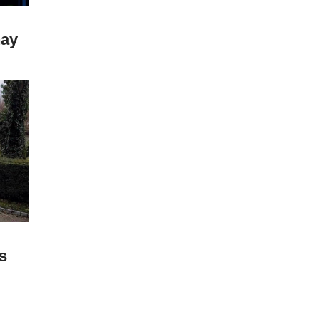
hay
s