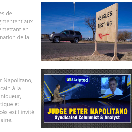
es de
gmentent aux
remettant en
ination de la
r Napolitano,
cain à la
oniqueur,
tique et
ès est l'invité
aine.