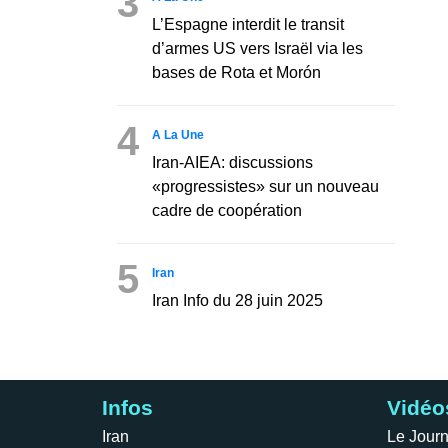
3
L’Espagne interdit le transit
d’armes US vers Israël via les
bases de Rota et Morón
4
A La Une
Iran-AIEA: discussions
«progressistes» sur un nouveau
cadre de coopération
5
Iran
Iran Info du 28 juin 2025
Infos
Vidéo
Iran
Le Journ