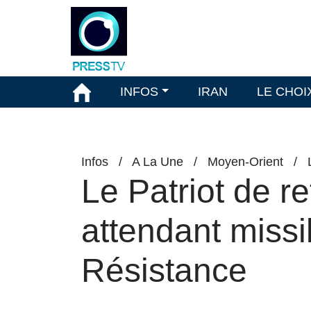
INFOS
IRAN
LE CHOI
Infos
/
A La Une
/
Moyen-Orient
/
Le Patriot de re
attendant missi
Résistance