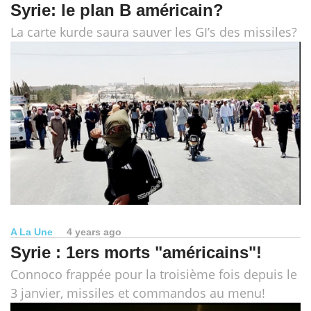
Syrie: le plan B américain?
La carte kurde saura sauver les GI’s des missiles?
A La Une
4 years ago
Syrie : 1ers morts "américains"!
Connoco frappée pour la troisième fois depuis le
3 janvier, missiles et commandos au menu!