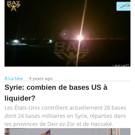
A La Une
4 years ago
Syrie: combien de bases US à
liquider?
Les États-Unis contrôlent actuellement 28 bases
dont 24 bases militaires en Syrie, réparties dans
les provinces de Deir ez-Zor et de Hassaké.