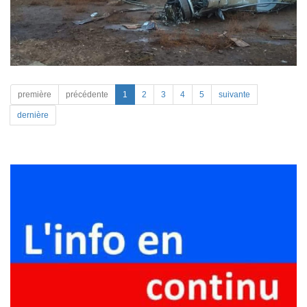
première
précédente
1
2
3
4
5
suivante
dernière