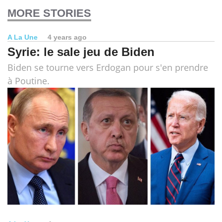
MORE STORIES
A La Une
4 years ago
Syrie: le sale jeu de Biden
Biden se tourne vers Erdogan pour s'en prendre
à Poutine.