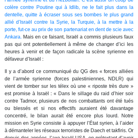
colère contre Poutine qui à Idlib, ne le fait plus dans la
dentelle, quitte à écraser sous ses bombes le plus grand
allié d’Israël contre la Syrie, la Turquie, à la mettre à la
porte, fut-ce au prix de son partenariat en dent de scie avec
Ankara.
Mais en ce faisant, Israël a commis plusieurs faux
pas qui ont potentiellement à même de changer d’ici les
heures à venir et de façon radicale la scène syrienne en
défaveur d’Israël :
Il y a d’abord ce communiqué du QG des « forces alliées
de l’armée syrienne (forces palestiniennes, NDLR) qui
vient de tomber sur les télex où une « riposte très dure »
est promise à Israël : « Dans le sillage du raid d’hier soir
contre Tadmor, plusieurs de nos combattants ont été tués
ou blessés et si nos effectifs auraient été davantage
concentré, le bilan aurait été encore plus lourd. Notre
mission en Syrie consiste à appuyer l’État syrien, à l’aider
à démanteler les réseaux terroristes de Daech et takfiris. Or
depuis des années, l’axe Israël-USA, en prétextant d’avoir