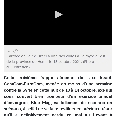
0
seconds
of
L'armée de l'air d'Israël a visé des cibles à Palmyre à l'est
53
de la province de Homs, le 13 octobre 2021. (Photo
seconds
d'illustration)
Cette troisième frappe aérienne de l’axe Israël-
CentCom-EuroCom, menée en moins d’une semaine
contre la Syrie en cette nuit de 13 à 14 octobre, axe qui
sous couvert bien trompeur d’un exercice annuel
d’envergure, Blue Flag, va follement de scénario en
scénario, à l’effet de se faire restituer ce précieux trésor
qu’il a définitivement perdu en mai au Levant à