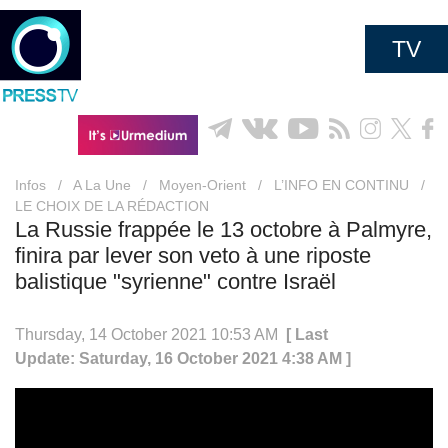
TV
Infos
/
A La Une
/
Moyen-Orient
/
L’INFO EN CONTINU
/
LE CHOIX DE LA RÉDACTION
La Russie frappée le 13 octobre à Palmyre,
finira par lever son veto à une riposte
balistique "syrienne" contre Israël
Thursday, 14 October 2021 10:53 AM
[ Last
Update: Saturday, 16 October 2021 4:38 AM ]