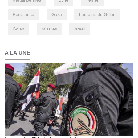
Naftali Bennett
Syrie
Yémen
Résistance
Gaza
hauteurs du Golan
Golan
missiles
israël
A LA UNE