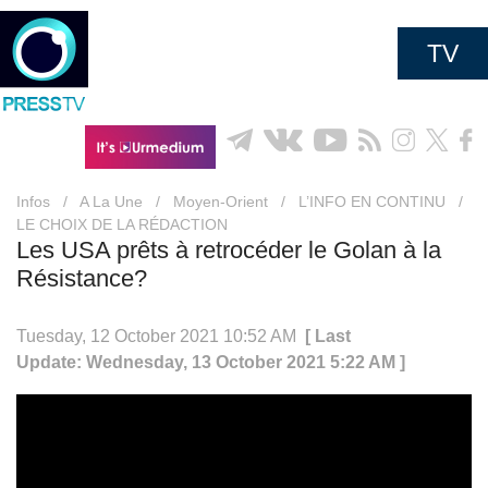
TV
Infos
/
A La Une
/
Moyen-Orient
/
L’INFO EN CONTINU
/
LE CHOIX DE LA RÉDACTION
Les USA prêts à retrocéder le Golan à la
Résistance?
Tuesday, 12 October 2021 10:52 AM
[ Last
Update: Wednesday, 13 October 2021 5:22 AM ]