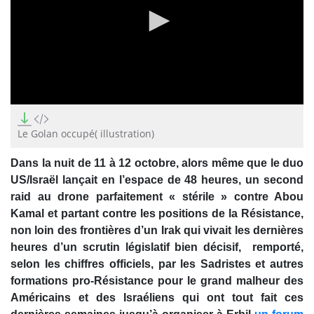
0
seconds
of
Le Golan occupé( illustration)
1
minute,
Dans la nuit de 11 à 12 octobre, alors même que le duo
59
seconds
US/Israël lançait en l’espace de 48 heures, un second
raid au drone parfaitement « stérile » contre Abou
Kamal et partant contre les positions de la Résistance,
non loin des frontières d’un Irak qui vivait les dernières
heures d’un scrutin législatif bien décisif, remporté,
selon les chiffres officiels, par les Sadristes et autres
formations pro-Résistance pour le grand malheur des
Américains et des Israéliens qui ont tout fait ces