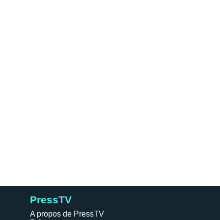
PressTV
A propos de PressTV