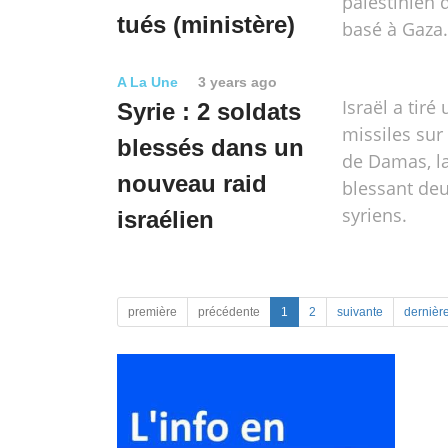
palestinien 
tués (ministère)
basé à Gaza.
A La Une
3 years ago
Israël a tiré
Syrie : 2 soldats
missiles sur
blessés dans un
de Damas, la
nouveau raid
blessant deu
syriens.
israélien
première
précédente
1
2
suivante
dernièr