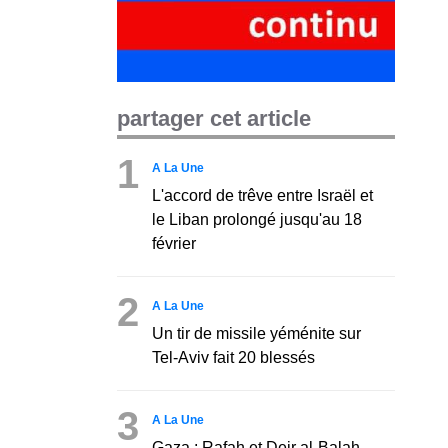
partager cet article
1
A La Une
L'accord de trêve entre Israël et
le Liban prolongé jusqu'au 18
février
2
A La Une
Un tir de missile yéménite sur
Tel-Aviv fait 20 blessés
3
A La Une
Gaza : Rafah et Deir al-Balah