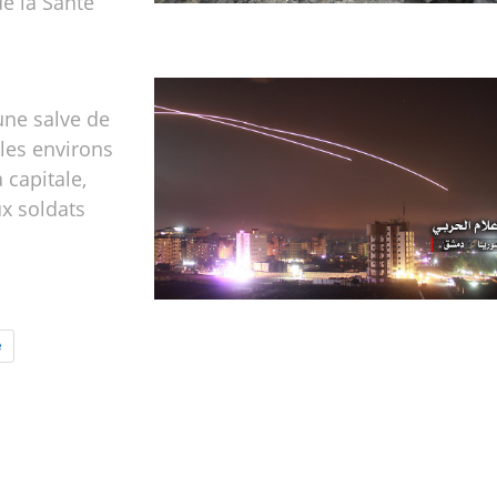
de la Santé
 une salve de
 les environs
 capitale,
x soldats
e