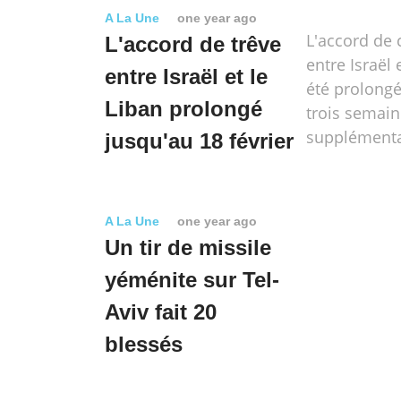
A La Une
one year ago
L'accord de 
L'accord de trêve
entre Israël 
entre Israël et le
été prolongé
Liban prolongé
trois semai
supplémenta
jusqu'au 18 février
A La Une
one year ago
Un tir de missile
yéménite sur Tel-
Aviv fait 20
blessés