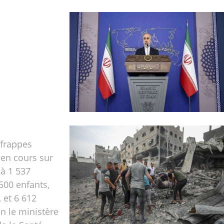
 frappes
 en cours sur
 à 1 537
500 enfants,
 et 6 612
on le ministère