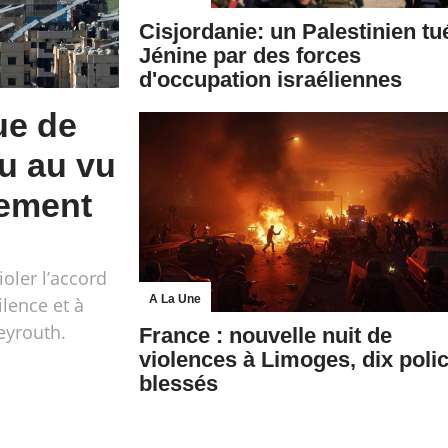
Cisjordanie: un Palestinien tu
Jénine par des forces
d'occupation israéliennes
ue de
eu au vu
nement
ioler l’accord
A La Une
ilence et à
eyrouth.
France : nouvelle nuit de
violences à Limoges, dix polic
blessés