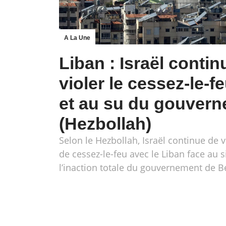
A La Une
Liban : Israël contin
violer le cessez-le-f
et au su du gouver
(Hezbollah)
Selon le Hezbollah, Israël continue de v
de cessez-le-feu avec le Liban face au s
l’inaction totale du gouvernement de B