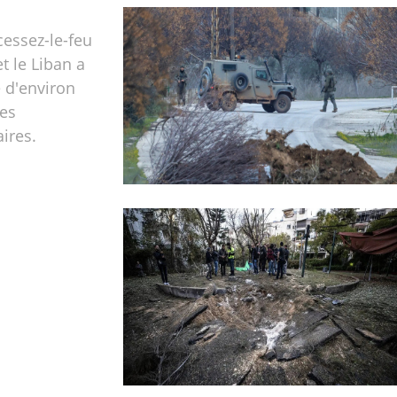
cessez-le-feu
et le Liban a
 d'environ
nes
ires.