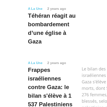
A La Une
2 years ago
Téhéran réagit au
bombardement
d’une église à
Gaza
A La Une
2 years ago
Le bilan des
Frappes
israéliennes
israéliennes
Gaza s’élève
contre Gaza: le
morts, dont 
276 femmes,
bilan s'élève à 1
blessés, sel
537 Palestiniens