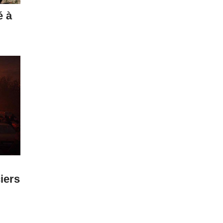
é à
iers