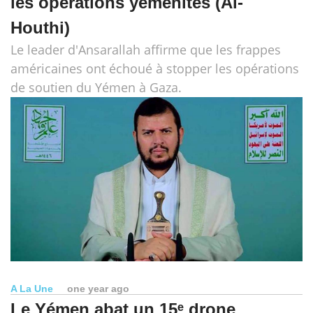
les opérations yéménites (Al-
Houthi)
Le leader d'Ansarallah affirme que les frappes
américaines ont échoué à stopper les opérations
de soutien du Yémen à Gaza.
A La Une
one year ago
Le Yémen abat un 15ᵉ drone