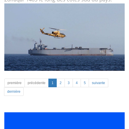
première
précédente
1
2
3
4
5
suivante
dernière