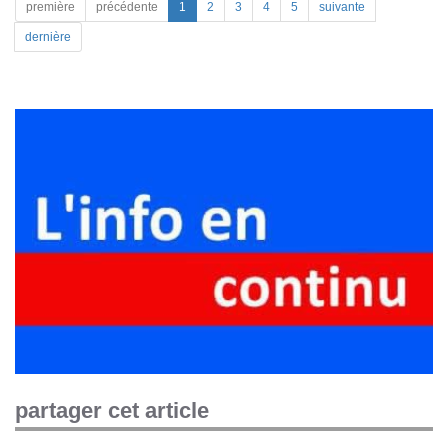
première
précédente
1
2
3
4
5
suivante
dernière
partager cet article