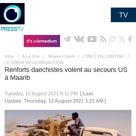
TV
Infos
/
A La Une
/
Moyen-Orient
/
L’INFO EN CONTINU
/
LE CHOIX DE LA RÉDACTION
Renforts daechistes volent au secours US
à Maarib
Tuesday, 10 August 2021 6:11 PM
[ Last
Update: Thursday, 12 August 2021 3:21 AM ]