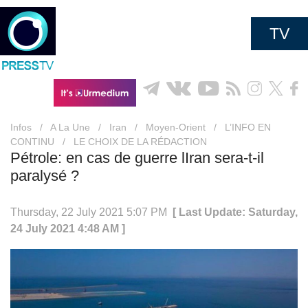
TV
Infos
/
A La Une
/
Iran
/
Moyen-Orient
/
L’INFO EN
CONTINU
/
LE CHOIX DE LA RÉDACTION
Pétrole: en cas de guerre lIran sera-t-il
paralysé ?
Thursday, 22 July 2021 5:07 PM
[ Last Update: Saturday,
24 July 2021 4:48 AM ]