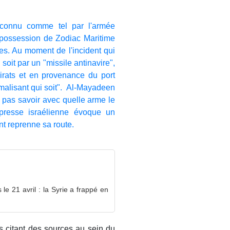
reconnu comme tel par l'armée
e possession de Zodiac Maritime
res. Au moment de l'incident qui
 soit par un "missile antinavire",
mirats et en provenance du port
rmalisant qui soit". Al-Mayadeen
ne pas savoir avec quelle arme le
a presse israélienne évoque un
ent reprenne sa route.
e 21 avril : la Syrie a frappé en
 citant des sources au sein du