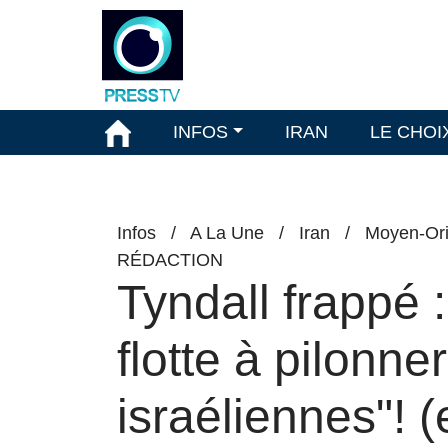
INFOS
IRAN
LE CHOI
Infos
/
A La Une
/
Iran
/
Moyen-Ori
RÉDACTION
Tyndall frappé 
flotte à pilonne
israéliennes"!