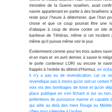
ministère de la Guerre israélien, avait confi
navire appartenant en partie à des Israéliens a
reste pour l’heure à déterminer, que l'Iran p
chose et que ce coup pourrait être une ri
d'attaque à coup de drone contre un site d
banlieue de Téhéran, même si cet incident 
même qu'il puisse même voir le jour.
Évidemment comme pour les trois autres navire
et en mars et en avril dernier, à savoir le még
le porte conteneur LORI ou encore le navir
frappés à l'entrée du détroit d'Hormuz
, en océa
il n'y a pas eu de revendication, car ce 
revendique pas à moins qu'on soit un certain
voix via des bombages de torse et qu'on dépl
place publique en s'en fichant si oui ou non,
prétentions de puissance marine et capable d
qui aille au delà des mers Rouge ou Méditer
côtes pour s'étendre à l'océan.