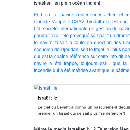
israélien" en plein océan Indien!
Et bien ce navire conteneur israélien et 
sioniste s'appelle CSAV Tyndall et il est un
Ltd, société internationale de gestion de navi
pourrait avoir été provoqué soit par " un drone"
le navire faisait la route en direction des É
saoudien de Djeddah, soit le trajet le "plus no
qui est la chaîne référence sur cette info dit 
navire a été frappé, toujours est-il que l
incendie qui a été maîtrisé avant que le bâtim
Israël : le
Le ciel du Levant a connu un basculement depuis l
premier un Israël qui ne sait plus "se défendre"!
Même le média israélien N12 Television News