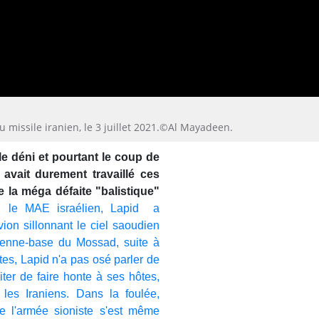
au missile iranien, le 3 juillet 2021.©Al Mayadeen.
le déni et pourtant le coup de
avait durement travaillé ces
e la méga défaite "balistique"
, le MAE israélien, Lapid a
vion sillonnant le ciel saoudien
ienne-base du Mossad, suite à
stes, Lapid n'a pas osé parler de
iter de faire honte à ses hôtes,
les Iraniens. Dans la foulée,
e l'armée sioniste s'est même