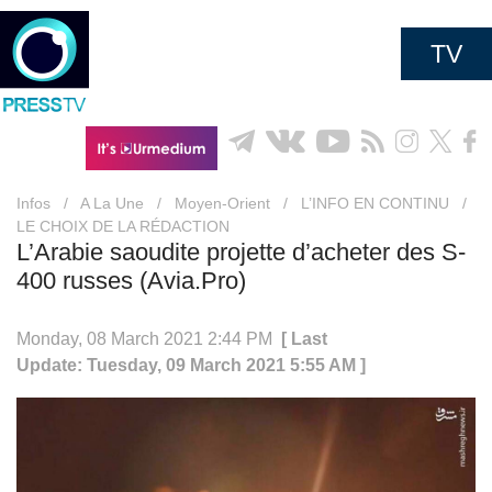
TV
Infos
/
A La Une
/
Moyen-Orient
/
L’INFO EN CONTINU
/
LE CHOIX DE LA RÉDACTION
L’Arabie saoudite projette d’acheter des S-
400 russes (Avia.Pro)
Monday, 08 March 2021 2:44 PM
[ Last
Update: Tuesday, 09 March 2021 5:55 AM ]