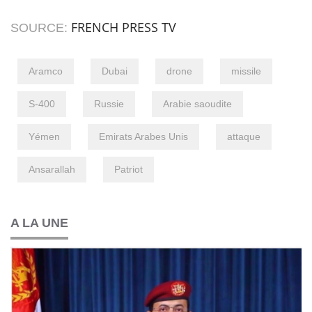
FRENCH PRESS TV
SOURCE:
Aramco
Dubai
drone
missile
S-400
Russie
Arabie saoudite
Yémen
Emirats Arabes Unis
attaque
Ansarallah
Patriot
A LA UNE