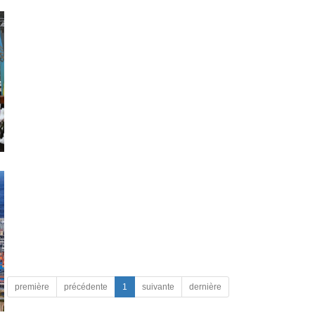
première
précédente
1
suivante
dernière