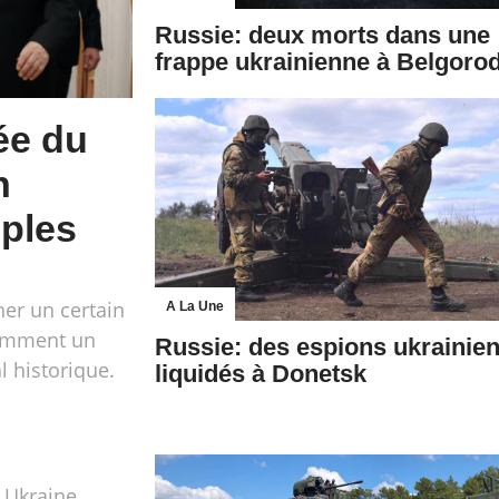
Russie: deux morts dans une
frappe ukrainienne à Belgoro
ée du
n
iples
er un certain
A La Une
tamment un
Russie: des espions ukrainie
l historique.
liquidés à Donetsk
 Ukraine