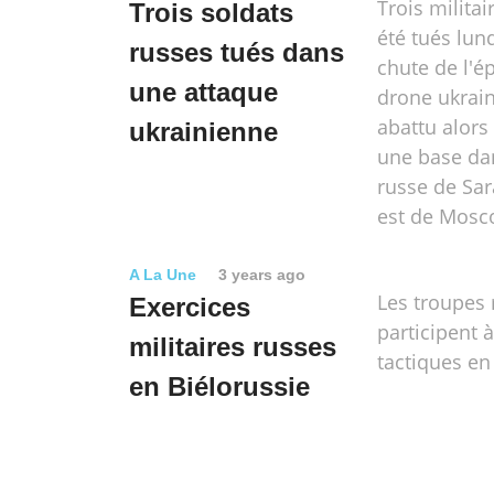
Trois militai
Trois soldats
été tués lun
russes tués dans
chute de l'é
une attaque
drone ukrain
abattu alors 
ukrainienne
une base dan
russe de Sar
est de Mosc
A La Une
3 years ago
Les troupes 
Exercices
participent 
militaires russes
tactiques en
en Biélorussie