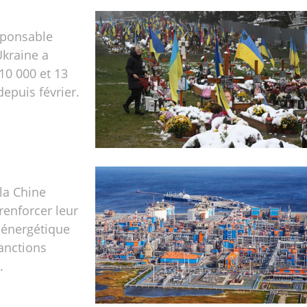
sponsable
Ukraine a
10 000 et 13
depuis février.
 la Chine
renforcer leur
 énergétique
anctions
.