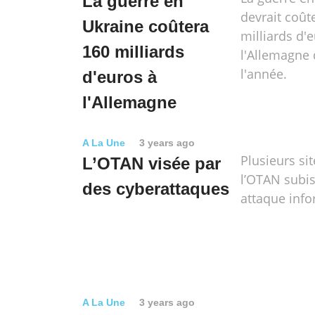
La guerre en
devrait coût
Ukraine coûtera
milliards d'
160 milliards
l'Allemagne d
l'année.
d'euros à
l'Allemagne
A La Une
3 years ago
Plusieurs si
L’OTAN visée par
l’OTAN subi
des cyberattaques
attaque info
A La Une
3 years ago