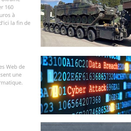
er 160
euros à
'ici la fin de
tes Web de
ssent une
rmatique.