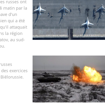
res russes ont
di matin par la
pave d'un
ien qui a été
qu'il attaquait
s la région
atov, au sud-
ou.
russes
à des exercices
 Biélorussie.