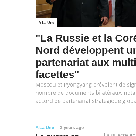
A La Une
"La Russie et la Cor
Nord développent u
partenariat aux mult
facettes"
Moscou et Pyongyang prévoient de sign
nombre de documents bilatéraux, no
accord de partenariat stratégique globa
A La Une
3 years ago
La guerre en