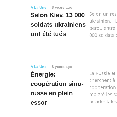
A La Une
3 years ago
Selon un re
Selon Kiev, 13 000
ukrainien, l'
soldats ukrainiens
perdu entre 
ont été tués
000 soldats 
A La Une
3 years ago
La Russie et
Énergie:
cherchent à 
coopération sino-
coopération
russe en plein
malgré les s
occidentales
essor