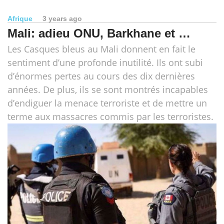
Afrique
3 years ago
Mali: adieu ONU, Barkhane et …
Les Casques bleus au Mali donnent en fait le
sentiment d’une profonde inutilité. Ils ont subi
d’énormes pertes au cours des dix dernières
années. De plus, ils se sont montrés incapables
d’endiguer la menace terroriste et de mettre un
terme aux massacres commis par les terroristes.