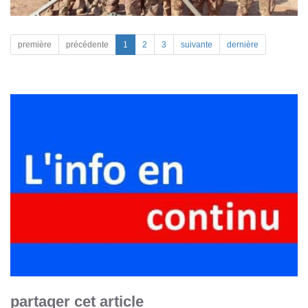
première
précédente
1
2
3
suivante
dernière
partager cet article