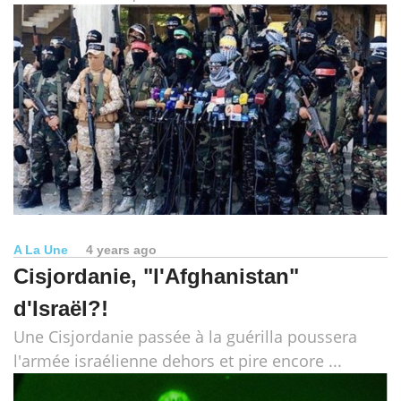
A La Une
4 years ago
Cisjordanie, "l'Afghanistan"
d'Israël?!
Une Cisjordanie passée à la guérilla poussera
l'armée israélienne dehors et pire encore ...