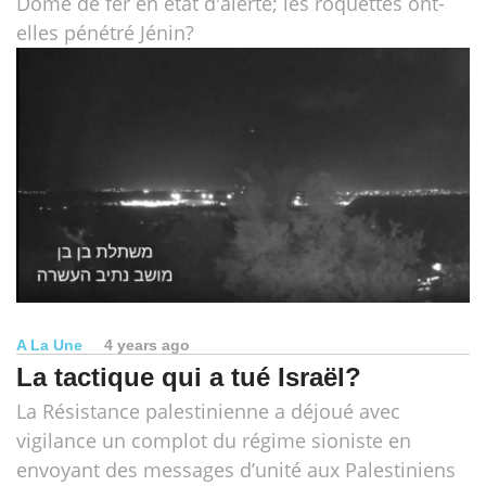
Dôme de fer en état d'alerte; les roquettes ont-
elles pénétré Jénin?
A La Une
4 years ago
La tactique qui a tué Israël?
La Résistance palestinienne a déjoué avec
vigilance un complot du régime sioniste en
envoyant des messages d’unité aux Palestiniens