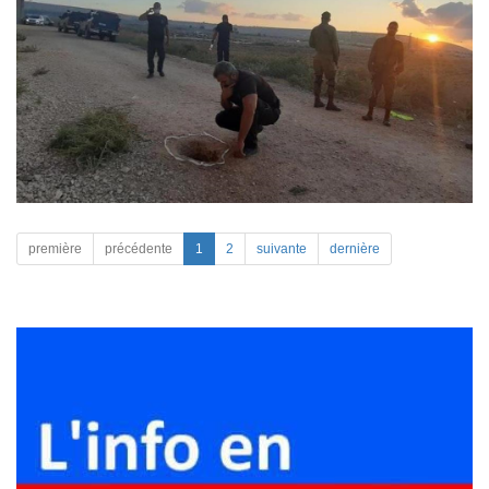
première
précédente
1
2
suivante
dernière