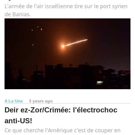
L'armée de l'air israélienne tire sur le port syrien
de Banias.
A La Une
3 years ago
Deir ez-Zor/Crimée: l'électrochoc
anti-US!
Ce que cherche l'Amérique c'est de couper en