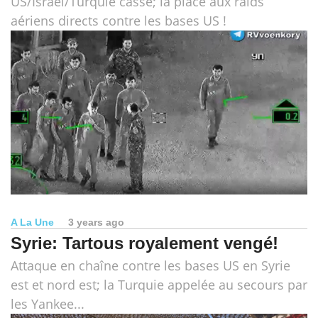
US/Israël/Turquie cassé; la place aux raids
aériens directs contre les bases US !
A La Une
3 years ago
Syrie: Tartous royalement vengé!
Attaque en chaîne contre les bases US en Syrie
est et nord est; la Turquie appelée au secours par
les Yankee...