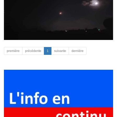
première
précédente
1
suivante
dernière