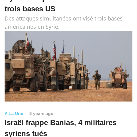
trois bases US
Des attaques simultanées ont visé trois bases
américaines en Syrie.
A La Une
3 years ago
Israël frappe Banias, 4 militaires
syriens tués