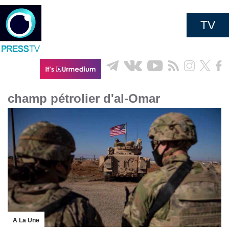
TV
champ pétrolier d'al-Omar
A La Une