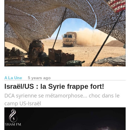
A La Une
5 years ago
Israël/US : la Syrie frappe fort!
DCA syrienne se métamorphose... choc dans le
camp US-Israël