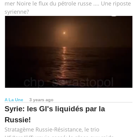
mer Noire le flux du pétrole russe .... Une riposte
syrienne?
A La Une
3 years ago
Syrie: les GI's liquidés par la
Russie!
Stratagème Russie-Résistance, le trio