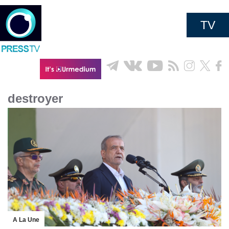
TV
destroyer
A La Une