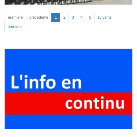
première
précédente
1
2
3
4
5
suivante
dernière