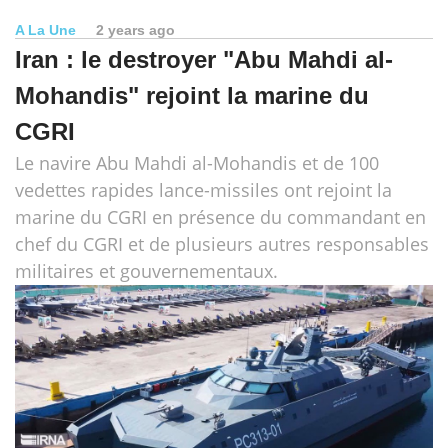
A La Une
2 years ago
Iran : le destroyer "Abu Mahdi al-
Mohandis" rejoint la marine du
CGRI
Le navire Abu Mahdi al-Mohandis et de 100
vedettes rapides lance-missiles ont rejoint la
marine du CGRI en présence du commandant en
chef du CGRI et de plusieurs autres responsables
militaires et gouvernementaux.