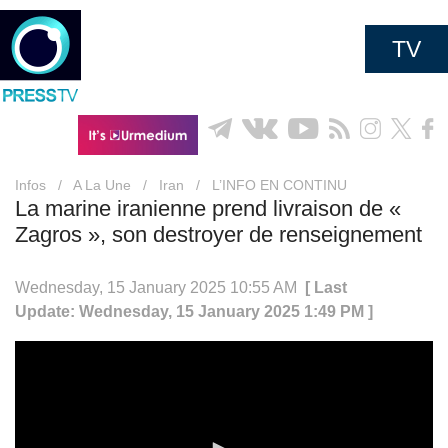
TV
Infos
/
A La Une
/
Iran
/
L’INFO EN CONTINU
La marine iranienne prend livraison de «
Zagros », son destroyer de renseignement
Wednesday, 15 January 2025 10:55 AM
[ Last
Update: Wednesday, 15 January 2025 1:49 PM ]