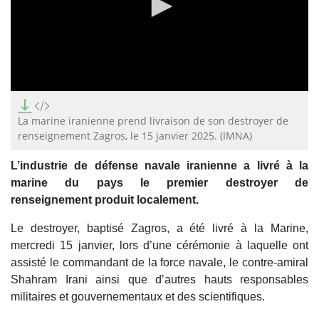
0
seconds
of
La marine iranienne prend livraison de son destroyer de
2
renseignement Zagros, le 15 janvier 2025. (IMNA)
minutes,
9
seconds
L’industrie de défense navale iranienne a livré à la
marine du pays le premier destroyer de
renseignement produit localement.
Le destroyer, baptisé Zagros, a été livré à la Marine,
mercredi 15 janvier, lors d’une cérémonie à laquelle ont
assisté le commandant de la force navale, le contre-amiral
Shahram Irani ainsi que d’autres hauts responsables
militaires et gouvernementaux et des scientifiques.