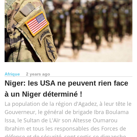
Afrique
2 years ago
Niger: les USA ne peuvent rien face
à un Niger déterminé !
La population de la région d'Agadez, à leur tête le
Gouverneur, le général de brigade Ibra Boulama
Issa, le Sultan de L'Aïr son Altesse Oumarou
Ibrahim et tous les responsables des Forces de
défense et de sécurité, sont sortis ce dimanche