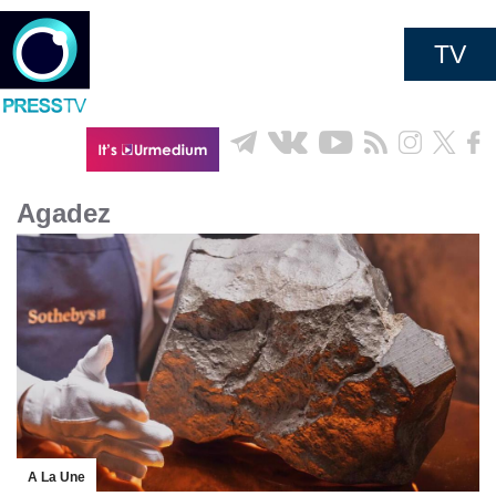
TV
Agadez
A La Une