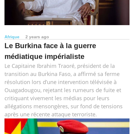
Afrique
2 years ago
Le Burkina face à la guerre
médiatique impérialiste
Le Capitaine Ibrahim Traoré, président de la
transition au Burkina Faso, a affirmé sa ferme
résolution lors d’une intervention télévisée à
Ouagadougou, rejetant les rumeurs de fuite et
critiquant vivement les médias pour leurs
allégations mensongères, sur fond de tensions
après une récente attaque terroriste.