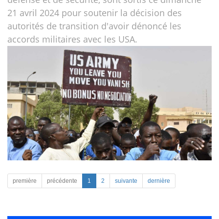
21 avril 2024 pour soutenir la décision des
autorités de transition d'avoir dénoncé les
accords militaires avec les USA.
première
précédente
1
2
suivante
dernière