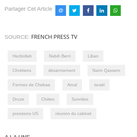
Partager Cet Article
FRENCH PRESS TV
SOURCE:
Hezbollah
Nabih Berri
Liban
Chrétiens
désarmement
Naïm Qassem
Fermes de Chebaa
Amal
israël
Druze
Chiites
Sunnites
pressions US
réunion du cabinet
A LA UNE