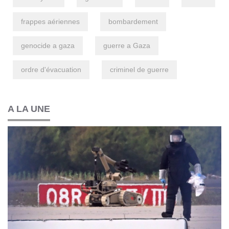
frappes aériennes
bombardement
genocide a gaza
guerre a Gaza
ordre d'évacuation
criminel de guerre
A LA UNE