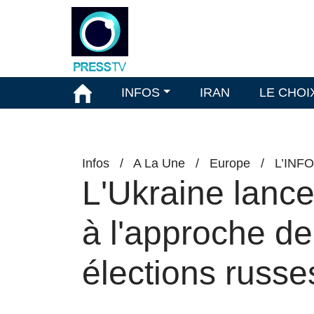
INFOS
IRAN
LE CHOI
Infos
/
A La Une
/
Europe
/
L’INF
L'Ukraine lanc
à l'approche de
élections russe