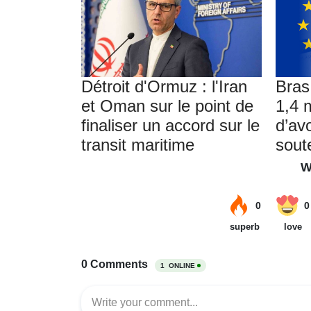
Détroit d'Ormuz : l'Iran
Bras
et Oman sur le point de
1,4 m
finaliser un accord sur le
d’av
transit maritime
soute