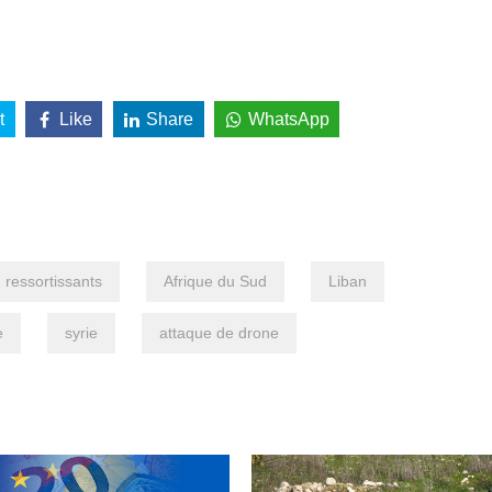
t
Like
Share
WhatsApp
ressortissants
Afrique du Sud
Liban
e
syrie
attaque de drone