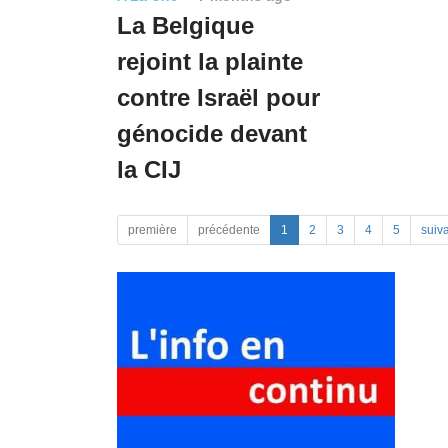
La Belgique
rejoint la plainte
contre Israël pour
génocide devant
la CIJ
première
précédente
1
2
3
4
5
suiv