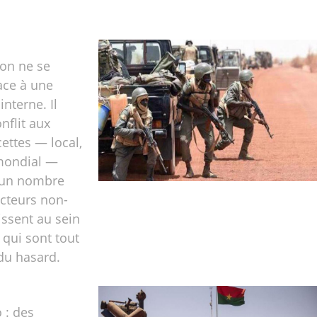
 on ne se
ace à une
interne. Il
onflit aux
cettes — local,
 mondial —
 un nombre
acteurs non-
issent au sein
qui sont tout
t du hasard.
 : des