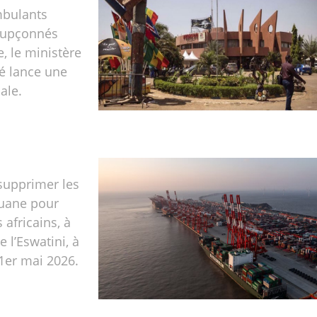
bulants
oupçonnés
, le ministère
té lance une
ale.
supprimer les
ouane pour
 africains, à
e l’Eswatini, à
1er mai 2026.