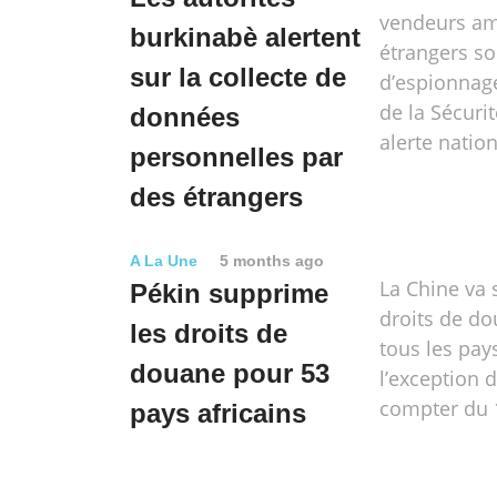
vendeurs am
burkinabè alertent
étrangers s
sur la collecte de
d’espionnage
de la Sécuri
données
alerte nation
personnelles par
des étrangers
A La Une
5 months ago
La Chine va 
Pékin supprime
droits de d
les droits de
tous les pays
douane pour 53
l’exception d
compter du 
pays africains