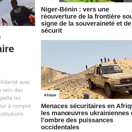
Niger-Bénin : vers une
réouverture de la frontière so
signe de la souveraineté et de
sécurit
e
ire
idarité avec
u sein des
Afrique
pelle les
eur à rompre
Menaces sécuritaires en Afriq
les manœuvres ukrainiennes 
stitutions
l’ombre des puissances
occidentales