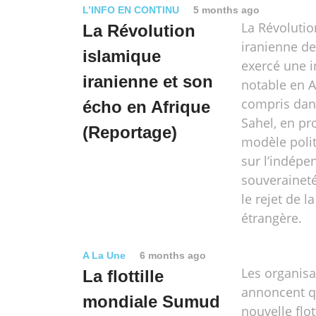
L’INFO EN CONTINU
5 months ago
La Révolutio
La Révolution
iranienne de
islamique
exercé une i
iranienne et son
notable en A
compris dan
écho en Afrique
Sahel, en p
(Reportage)
modèle poli
sur l’indépe
souveraineté
le rejet de 
étrangère.
A La Une
6 months ago
Les organisa
La flottille
annoncent q
mondiale Sumud
nouvelle flot