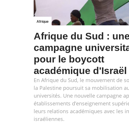
Afrique
Afrique du Sud : un
campagne universita
pour le boycott
académique d'Israël
En Afrique du Sud, le mouvement de sol
la Palestine poursuit sa mobilisation a
universités. Une nouvelle campagne ap
établissements d’enseignement supéri
leurs relations académiques avec les in
israéliennes.