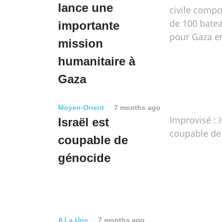
lance une
civile compo
de 100 batea
importante
pour Gaza e
mission
humanitaire à
Gaza
Moyen-Orient
7 months ago
Improvisé : I
Israël est
coupable de
coupable de
génocide
A La Une
7 months ago