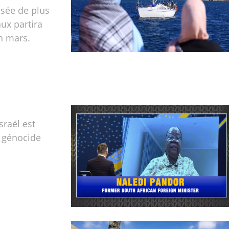
sée de plus
ux partira
n mars.
sraël est
 génocide