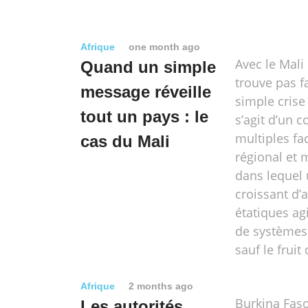
Afrique
one month ago
Avec le Mali
Quand un simple
trouve pas f
message réveille
simple crise 
tout un pays : le
s’agit d’un c
multiples fa
cas du Mali
régional et
dans lequel
croissant d’
étatiques ag
de systèmes 
sauf le frui
Afrique
2 months ago
Burkina Faso
Les autorités