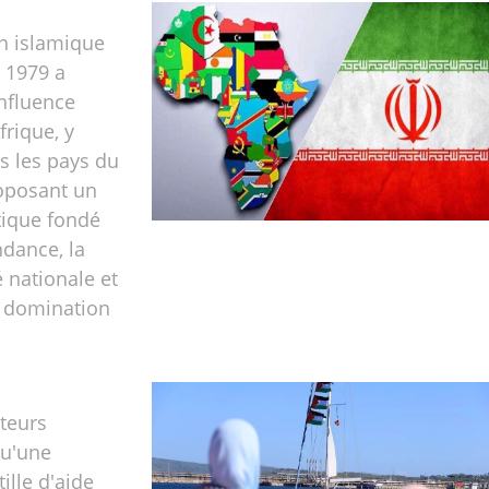
n islamique
 1979 a
nfluence
frique, y
s les pays du
roposant un
tique fondé
ndance, la
 nationale et
la domination
teurs
u'une
tille d'aide