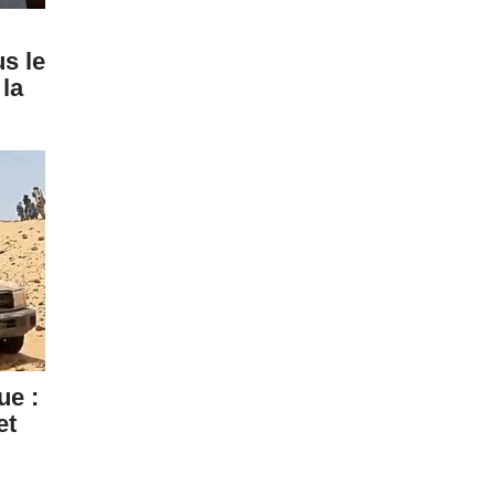
us le
 la
ue :
et