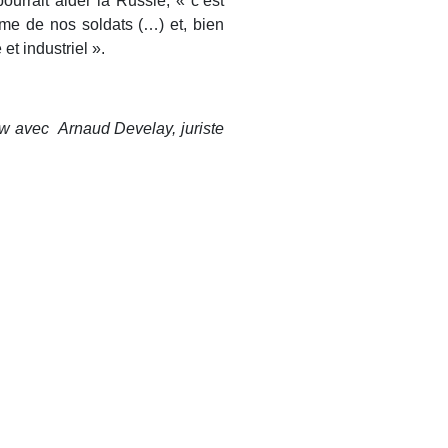
ourrait aider la Russie, « c’est
ïsme de nos soldats (…) et, bien
et industriel ».
ew avec Arnaud Develay, juriste