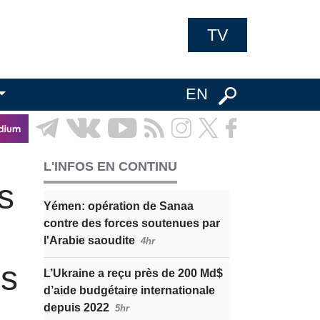
TV
EN
L'INFOS EN CONTINU
s
Yémen: opération de Sanaa
contre des forces soutenues par
l'Arabie saoudite
4hr
es
L’Ukraine a reçu près de 200 Md$
d’aide budgétaire internationale
depuis 2022
5hr