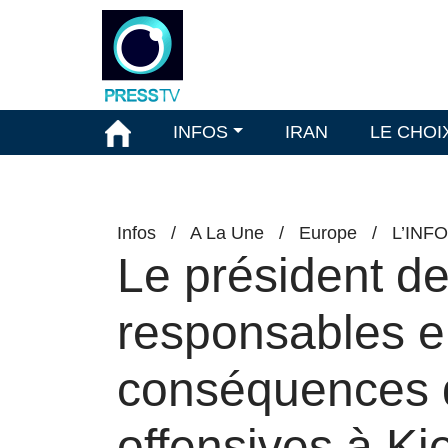
INFOS
IRAN
LE CHOI
Infos
/
A La Une
/
Europe
/
L’INF
Le président de
responsables 
conséquences d
offensives à Ki