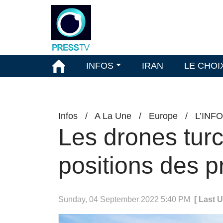
INFOS
IRAN
LE CHOI
Infos
/
A La Une
/
Europe
/
L’INF
Les drones turc
positions des 
Sunday, 04 September 2022 5:40 PM
[ Last 