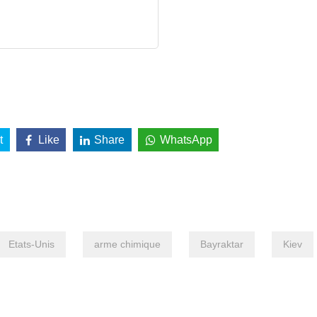
t
Like
Share
WhatsApp
Etats-Unis
arme chimique
Bayraktar
Kiev