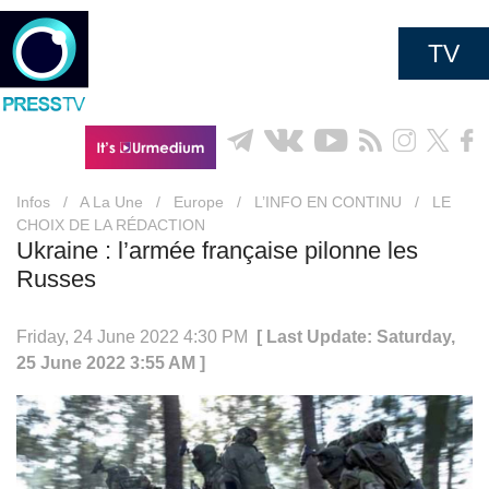
TV
Infos
/
A La Une
/
Europe
/
L’INFO EN CONTINU
/
LE
CHOIX DE LA RÉDACTION
Ukraine : l’armée française pilonne les
Russes
Friday, 24 June 2022 4:30 PM
[ Last Update: Saturday,
25 June 2022 3:55 AM ]