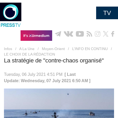
TV
Infos
/
A La Une
/
Moyen-Orient
/
L’INFO EN CONTINU
/
LE CHOIX DE LA RÉDACTION
La stratégie de "contre-chaos organisé"
Tuesday, 06 July 2021 4:51 PM
[ Last
Update: Wednesday, 07 July 2021 6:50 AM ]