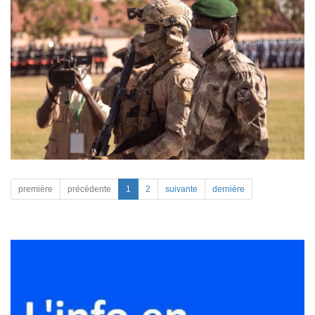
première
précédente
1
2
suivante
dernière