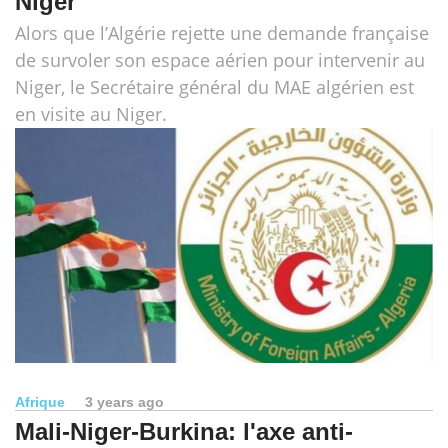
Niger
Alors que l’Algérie rejette une demande française
de survoler son espace aérien pour intervenir au
Niger, le Secrétaire général du MAE algérien est
en visite au Niger.
Afrique
3 years ago
Mali-Niger-Burkina: l'axe anti-