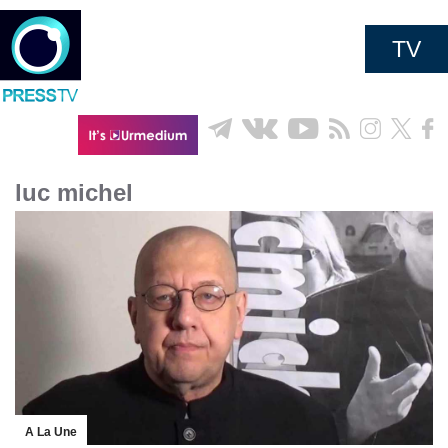
TV
luc michel
A La Une