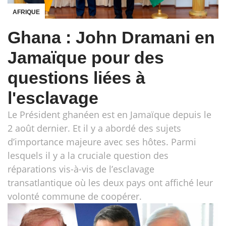
AFRIQUE
Ghana : John Dramani en
Jamaïque pour des
questions liées à
l'esclavage
Le Président ghanéen est en Jamaïque depuis le
2 août dernier. Et il y a abordé des sujets
d’importance majeure avec ses hôtes. Parmi
lesquels il y a la cruciale question des
réparations vis-à-vis de l’esclavage
transatlantique où les deux pays ont affiché leur
volonté commune de coopérer.