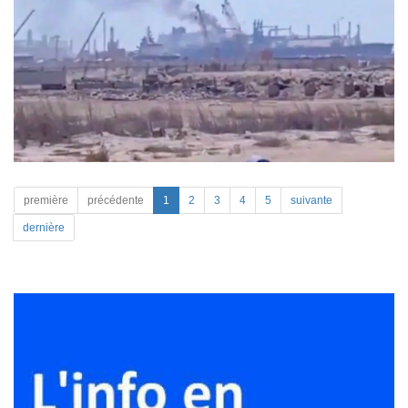
première
précédente
1
2
3
4
5
suivante
dernière