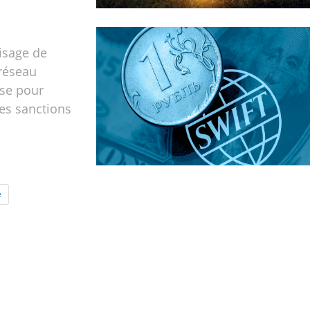
isage de
 réseau
sse pour
es sanctions
e