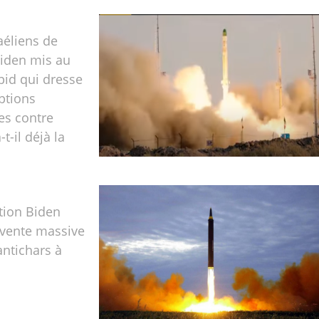
aéliens de
Biden mis au
pid qui dresse
options
es contre
a-t-il déjà la
tion Biden
 vente massive
antichars à