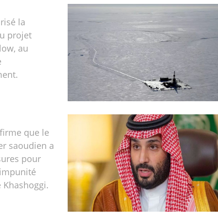
risé la
u projet
llow, au
e
ment.
firme que le
ier saoudien a
sures pour
 impunité
re Khashoggi.