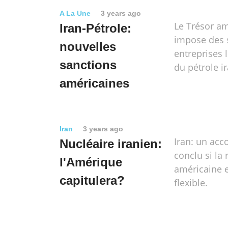
A La Une
3 years ago
Le Trésor am
Iran-Pétrole:
impose des 
nouvelles
entreprises l
sanctions
du pétrole i
américaines
Iran
3 years ago
Iran: un acc
Nucléaire iranien:
conclu si la
l'Amérique
américaine es
capitulera?
flexible.