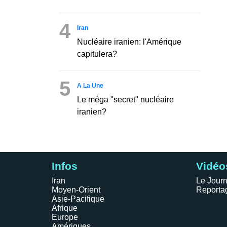
4
Iran
Nucléaire iranien: l'Amérique
capitulera?
5
A La Une
Le méga "secret" nucléaire
iranien?
Infos
Vidéo
Iran
Le Journ
Moyen-Orient
Reporta
Asie-Pacifique
Afrique
Europe
Amériques