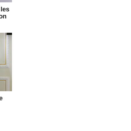
 les
son
e