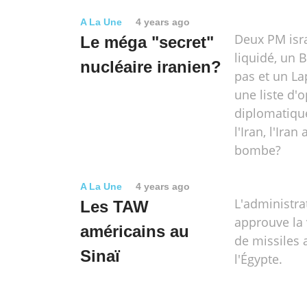
A La Une
4 years ago
Deux PM isr
Le méga "secret"
liquidé, un 
nucléaire iranien?
pas et un La
une liste d'
diplomatiqu
l'Iran, l'Iran 
bombe?
A La Une
4 years ago
L'administra
Les TAW
approuve la
américains au
de missiles 
Sinaï
l'Égypte.