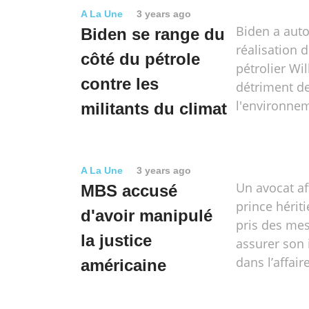
A La Une
3 years ago
Biden a auto
Biden se range du
réalisation d
côté du pétrole
pétrolier Wi
contre les
détriment d
l'environne
militants du climat
A La Une
3 years ago
Un avocat af
MBS accusé
prince hérit
d'avoir manipulé
pris des me
la justice
assurer son
dans l’affai
américaine