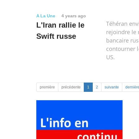
A La Une
4 years ago
Téhéran env
L'Iran rallie le
rejoindre le
Swift russe
bancaire ru
contourner l
US.
première
précédente
1
2
suivante
dernièr