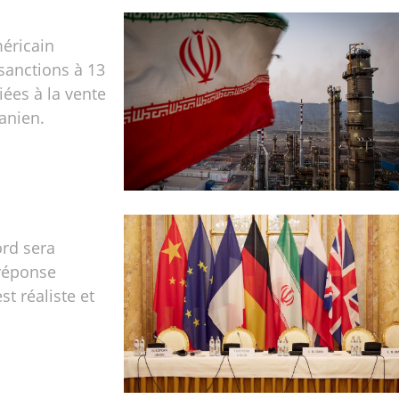
éricain
sanctions à 13
iées à la vente
ranien.
ord sera
 réponse
t réaliste et