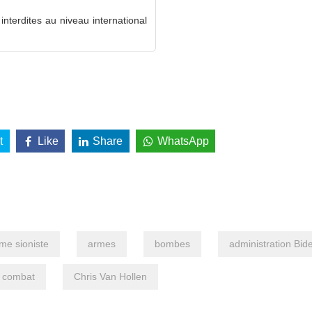
interdites au niveau international
t
Like
Share
WhatsApp
me sioniste
armes
bombes
administration Bid
e combat
Chris Van Hollen