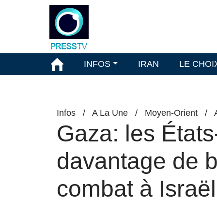
INFOS
IRAN
LE CHOI
Infos
/
A La Une
/
Moyen-Orient
/
Gaza: les États
davantage de b
combat à Israël