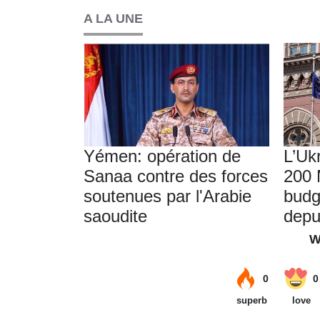
A LA UNE
Yémen: opération de
L’Uk
Sanaa contre des forces
200 
soutenues par l'Arabie
budg
saoudite
depu