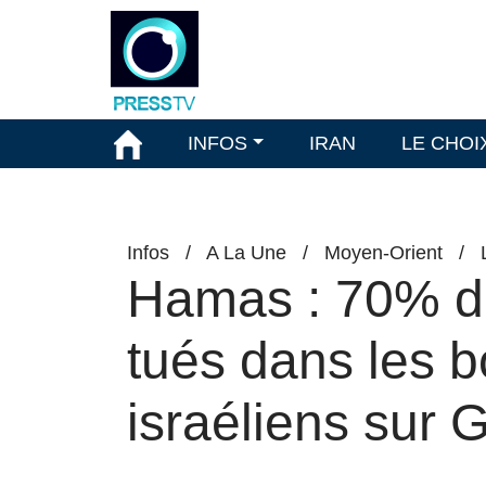
INFOS
IRAN
LE CHOI
Infos
/
A La Une
/
Moyen-Orient
/
Hamas : 70% de
tués dans les
israéliens sur 