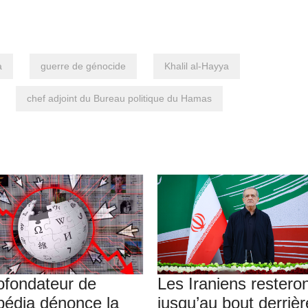
a
guerre de génocide
Khalil al-Hayya
chef adjoint du Bureau politique du Hamas
ofondateur de
Les Iraniens restero
pédia dénonce la
jusqu’au bout derrièr