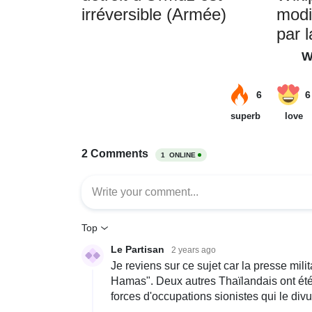
irréversible (Armée)
modif
par 