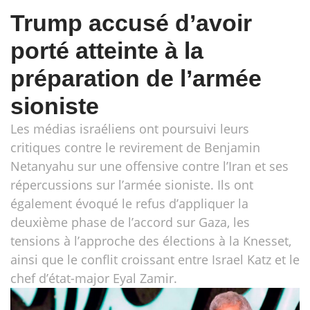
Trump accusé d’avoir
porté atteinte à la
préparation de l’armée
sioniste
Les médias israéliens ont poursuivi leurs
critiques contre le revirement de Benjamin
Netanyahu sur une offensive contre l’Iran et ses
répercussions sur l’armée sioniste. Ils ont
également évoqué le refus d’appliquer la
deuxième phase de l’accord sur Gaza, les
tensions à l’approche des élections à la Knesset,
ainsi que le conflit croissant entre Israel Katz et le
chef d’état-major Eyal Zamir.