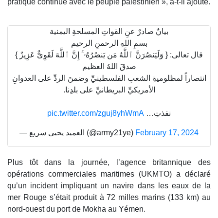
pratique continue avec le peuple palestinien », a-t-il ajouté.
بيانٌ صادرٌ عنِ القواتِ المسلحةِ اليمنية
بسمِ اللهِ الرحمنِ الرحيم
قال تعالى: { وَلَیَنصُرَنَّ ٱللَّهُ مَن یَنصُرُهُۥۤۚ إِنَّ ٱللَّهَ لَقَوِیٌّ عَزِیزٌ }
صدقَ اللهُ العظيم
انتصاراً لمظلوميةِ الشعبِ الفلسطينيِّ وضمنَ الردِّ على العدوانِ
الأمريكيِّ البريطانيِّ على بلدِنا.
pic.twitter.com/zguj8yhWmA
نفذتِ…
— العميد يحيى سريع (@army21ye)
February 17, 2024
Plus tôt dans la journée, l’agence britannique des
opérations commerciales maritimes (UKMTO) a déclaré
qu’un incident impliquant un navire dans les eaux de la
mer Rouge s’était produit à 72 milles marins (133 km) au
nord-ouest du port de Mokha au Yémen.