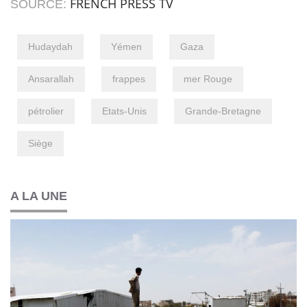
FRENCH PRESS TV
SOURCE:
Hudaydah
Yémen
Gaza
Ansarallah
frappes
mer Rouge
pétrolier
Etats-Unis
Grande-Bretagne
Siège
A LA UNE