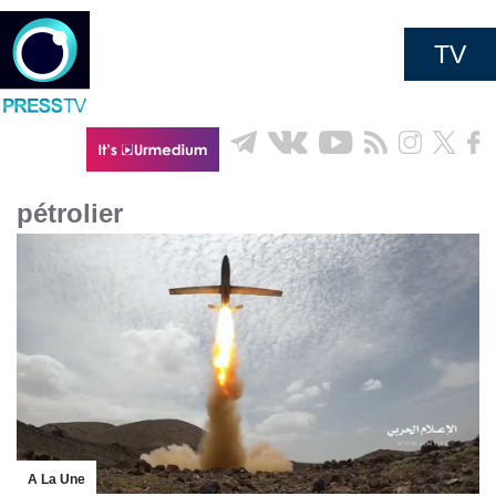
TV
pétrolier
A La Une