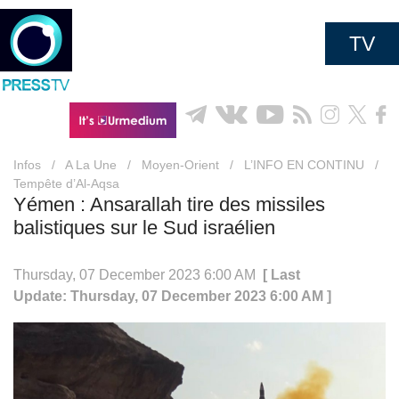
TV
Infos
/
A La Une
/
Moyen-Orient
/
L’INFO EN CONTINU
/
Tempête d’Al-Aqsa
Yémen : Ansarallah tire des missiles
balistiques sur le Sud israélien
Thursday, 07 December 2023 6:00 AM
[ Last
Update: Thursday, 07 December 2023 6:00 AM ]