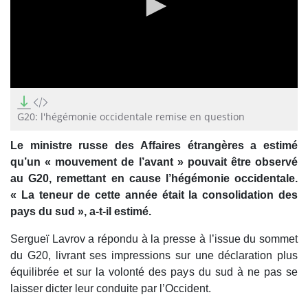
0
seconds
of
G20: l'hégémonie occidentale remise en question
0
seconds
Le ministre russe des Affaires étrangères a estimé
qu’un « mouvement de l’avant » pouvait être observé
au G20, remettant en cause l’hégémonie occidentale.
« La teneur de cette année était la consolidation des
pays du sud », a-t-il estimé.
Sergueï Lavrov a répondu à la presse à l’issue du sommet
du G20, livrant ses impressions sur une déclaration plus
équilibrée et sur la volonté des pays du sud à ne pas se
laisser dicter leur conduite par l’Occident.