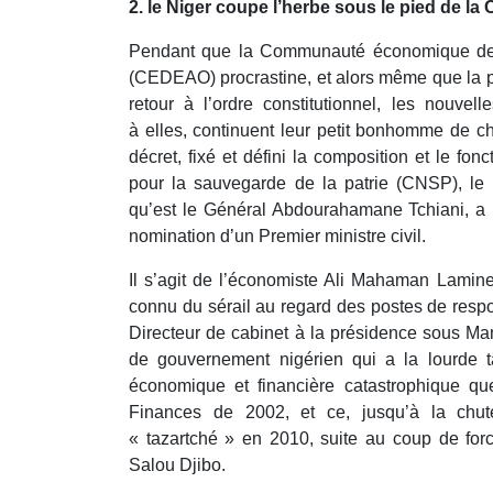
2. le Niger coupe l’herbe sous le pied de 
Pendant que la Communauté économique des 
(CEDEAO) procrastine, et alors même que la p
retour à l’ordre constitutionnel, les nouvell
à elles, continuent leur petit bonhomme de ch
décret, fixé et défini la composition et le fo
pour la sauvegarde de la patrie (CNSP), l
qu’est le Général Abdourahamane Tchiani, a p
nomination d’un Premier ministre civil.
Il s’agit de l’économiste Ali Mahaman Lami
connu du sérail au regard des postes de respo
Directeur de cabinet à la présidence sous M
de gouvernement nigérien qui a la lourde t
économique et financière catastrophique que 
Finances de 2002, et ce, jusqu’à la ch
« tazartché » en 2010, suite au coup de fo
Salou Djibo.