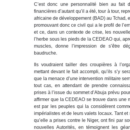
C’est donc une personnalité bien au fait 
financières d’autant qu’il a été, tour à tour, r
africaine de développement (BAD) au Tchad, e
promouvant donc ce civil qui a le profil de l’e
et ce, dans un contexte de crise, les nouvell
l’herbe sous les pieds de la CEDEAO qui, aprè
muscles, donne l’impression de s’être d
baudruche.
Ils voudraient tailler des croupières à l’org
mettant devant le fait accompli, qu’ils s’y ser
que la menace d’une intervention militaire se
tout cas, en attendant de prendre connaiss
prises à l’issue du sommet d’Abuja prévu pou
affirmer que la CEDEAO se trouve dans une m
est par les peuples qui la considèrent comm
impérialistes et de leurs valets locaux. Tant e
qu’elle a prises contre le Niger, ont fini par s
nouvelles Autorités, en témoignent les géa