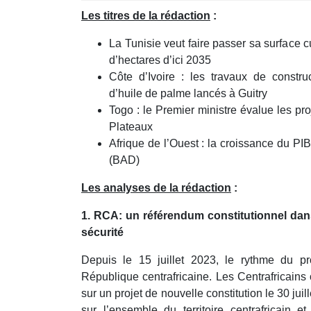
minutes,
Les titres de la rédaction
:
54
seconds
Volume
90%
La Tunisie veut faire passer sa surface c
d’hectares d’ici 2035
Côte d’Ivoire : les travaux de constru
d’huile de palme lancés à Guitry
Togo : le Premier ministre évalue les p
Plateaux
Afrique de l’Ouest : la croissance du PI
(BAD)
Les analyses de la rédaction
:
1. RCA: un référendum constitutionnel dan
sécurité
Depuis le 15 juillet 2023, le rythme du pr
République centrafricaine. Les Centrafricains
sur un projet de nouvelle constitution le 30 juil
sur l’ensemble du territoire centrafricain e