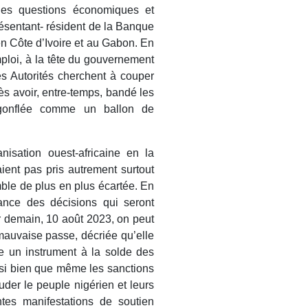
des questions économiques et
eprésentant- résident de la Banque
n Côte d’Ivoire et au Gabon. En
mploi, à la tête du gouvernement
es Autorités cherchent à couper
s avoir, entre-temps, bandé les
égonflée comme un ballon de
anisation ouest-africaine en la
aient pas pris autrement surtout
mble de plus en plus écartée. En
ance des décisions qui seront
r demain, 10 août 2023, on peut
auvaise passe, décriée qu’elle
e un instrument à la solde des
t si bien que même les sanctions
ouder le peuple nigérien et leurs
ntes manifestations de soutien