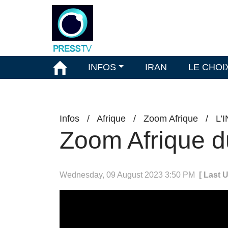
INFOS
IRAN
LE CHOI
Infos
/
Afrique
/
Zoom Afrique
/
L’
Zoom Afrique d
Wednesday, 09 August 2023 3:50 PM
[ Last 