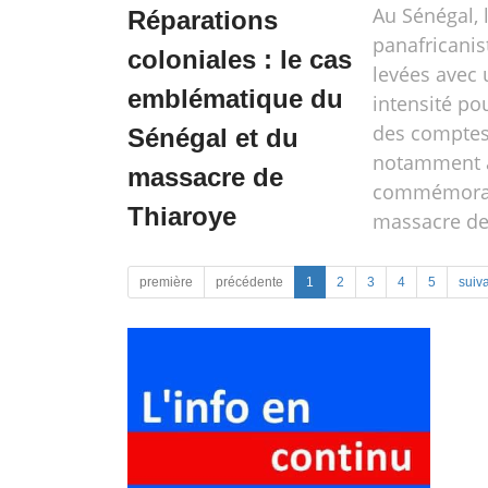
Au Sénégal, 
Réparations
panafricanis
coloniales : le cas
levées avec 
emblématique du
intensité po
des comptes 
Sénégal et du
notamment à
massacre de
commémorat
Thiaroye
massacre de
première
précédente
1
2
3
4
5
suiv