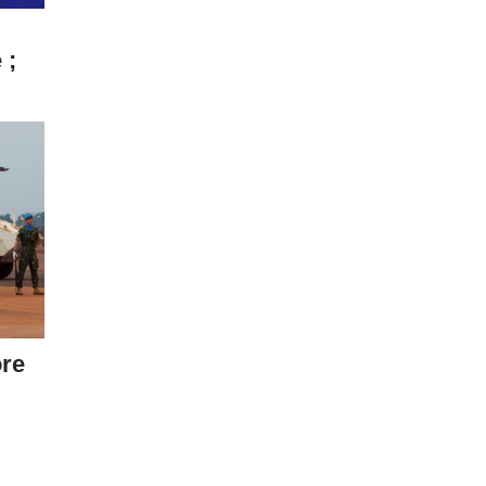
 ;
ore