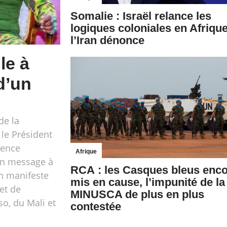
Somalie : Israël relance les
logiques coloniales en Afrique
l’Iran dénonce
le à
d’un
de la
 le Président
dence
Afrique
 un message à
RCA : les Casques bleus enc
un manifeste
mis en cause, l’impunité de la
 et de
MINUSCA de plus en plus
so, du Mali et
contestée