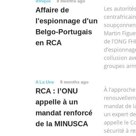
Afrique
8 months ago
Les autorité
Affaire de
centrafricai
l'espionnage d'un
soupçonnent
Belgo-Portugais
Martin Figue
de l’ONG FHI
en RCA
d’espionnage
collusion av
groupes arm
A La Une
9 months ago
À l’approche
RCA : l’ONU
renouvellem
appelle à un
mandat de l
mandat renforcé
un expert d
appelle le C
de la MINUSCA
sécurité à re