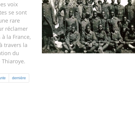
les voix
tes se sont
une rare
ur réclamer
à la France,
 travers la
ion du
 Thiaroye.
ante
dernière