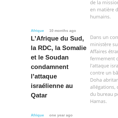
de la missi
en matière d
humains.
Afrique
10 months ago
Dans un com
L’Afrique du Sud,
ministère su
la RDC, la Somalie
Affaires étr
et le Soudan
fermement 
l’attaque isr
condamnent
contre un bâ
l’attaque
Doha abritan
israélienne au
allégations
du bureau po
Qatar
Hamas.
Afrique
one year ago