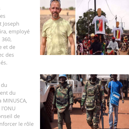
s
nes
 Joseph
ira, employé
 360,
 et de
ec des
és.
 du
ent du
a MINUSCA,
e l’ONU
onseil de
nforcer le rôle