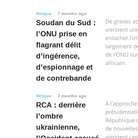
Afrique
7 months ago
De graves a
Soudan du Sud :
viennent une
l’ONU prise en
entacher l’i
flagrant délit
largement dé
de l’ONU sur
d’ingérence,
africain.
d’espionnage et
de contrebande
Afrique
7 months ago
À l’approche 
RCA : derrière
présidentiel
l’ombre
République c
ukrainienne,
de nouvelles
viennent rav