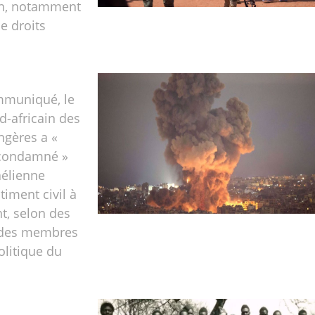
on, notamment
e droits
muniqué, le
d-africain des
angères a «
condamné »
aélienne
timent civil à
t, selon des
, des membres
litique du