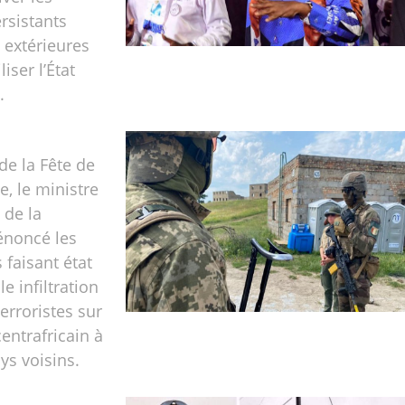
rsistants
 extérieures
liser l’État
.
de la Fête de
e, le ministre
 de la
énoncé les
 faisant état
e infiltration
erroristes sur
 centrafricain à
ys voisins.