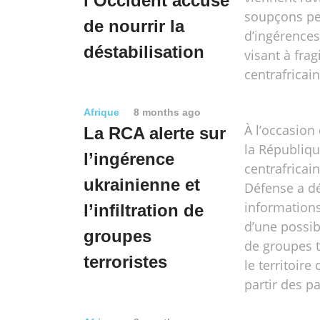
l’Occident accusé
soupçons pe
de nourrir la
d’ingérences
déstabilisation
visant à fragi
centrafricain
Afrique
8 months ago
À l’occasion 
La RCA alerte sur
la Républiqu
l’ingérence
centrafricain
ukrainienne et
Défense a d
informations
l’infiltration de
d’une possibl
groupes
de groupes t
terroristes
le territoire
partir des pa