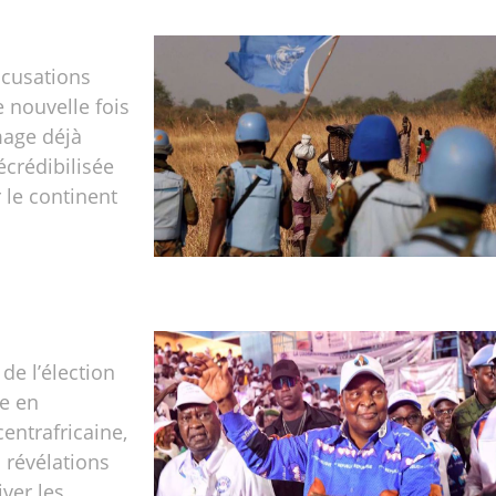
ccusations
 nouvelle fois
mage déjà
crédibilisée
 le continent
de l’élection
le en
entrafricaine,
 révélations
iver les