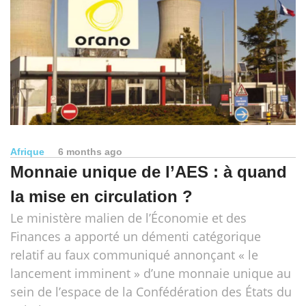
Afrique
6 months ago
Monnaie unique de l’AES : à quand
la mise en circulation ?
Le ministère malien de l’Économie et des
Finances a apporté un démenti catégorique
relatif au faux communiqué annonçant « le
lancement imminent » d’une monnaie unique au
sein de l’espace de la Confédération des États du