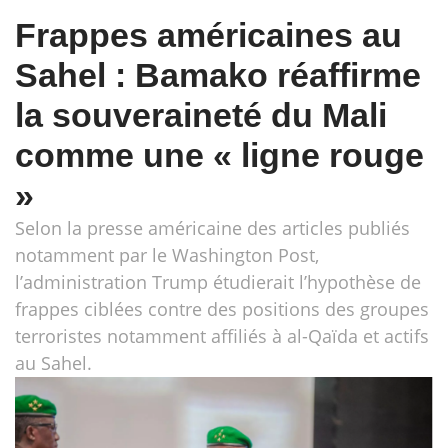
Frappes américaines au
Sahel : Bamako réaffirme
la souveraineté du Mali
comme une « ligne rouge
»
Selon la presse américaine des articles publiés
notamment par le Washington Post,
l’administration Trump étudierait l’hypothèse de
frappes ciblées contre des positions des groupes
terroristes notamment affiliés à al-Qaïda et actifs
au Sahel.