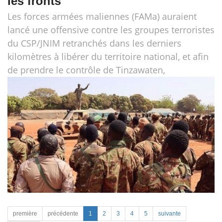
les fronts
Les forces armées maliennes (FAMa) auraient
lancé une offensive contre les groupes terroristes
du CSP/JNIM retranchés dans les derniers
kilomètres à libérer du territoire national, et afin
de prendre le contrôle de Tinzawaten,
première
précédente
1
2
3
4
5
suivante