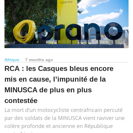
Afrique
7 months ago
RCA : les Casques bleus encore
mis en cause, l’impunité de la
MINUSCA de plus en plus
contestée
La mort d’un motocycliste centrafricain percuté
par des soldats de la MINUSCA vient raviver une
colère profonde et ancienne en République