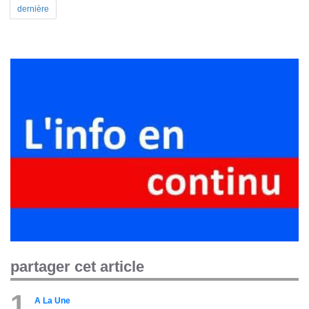
dernière
partager cet article
1
A La Une