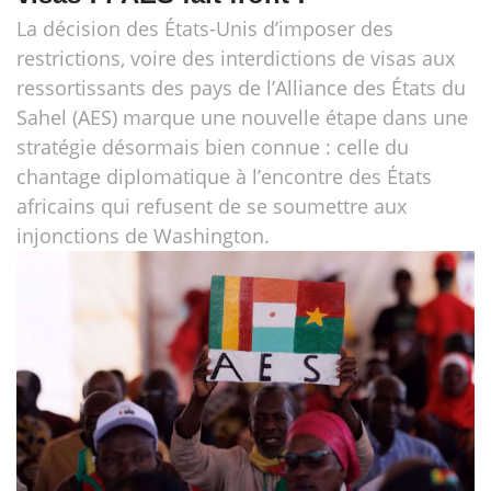
La décision des États-Unis d’imposer des
restrictions, voire des interdictions de visas aux
ressortissants des pays de l’Alliance des États du
Sahel (AES) marque une nouvelle étape dans une
stratégie désormais bien connue : celle du
chantage diplomatique à l’encontre des États
africains qui refusent de se soumettre aux
injonctions de Washington.