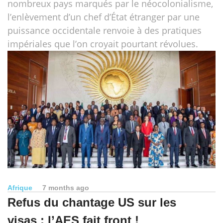
nombreux pays marqués par le néocolonialisme,
l’enlèvement d’un chef d’État étranger par une
puissance occidentale renvoie à des pratiques
impériales que l’on croyait pourtant révolues.
Afrique
7 months ago
Refus du chantage US sur les
visas : l’AES fait front !