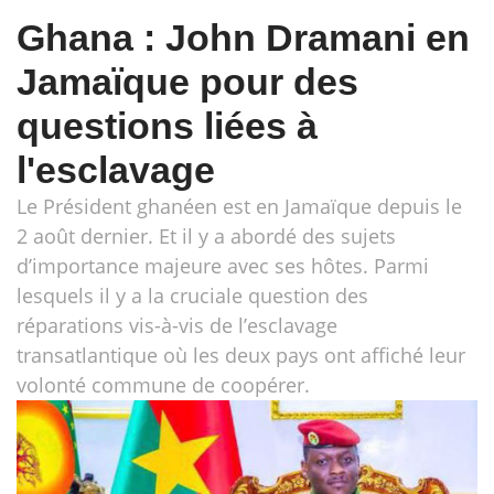
Ghana : John Dramani en
Jamaïque pour des
questions liées à
l'esclavage
Le Président ghanéen est en Jamaïque depuis le
2 août dernier. Et il y a abordé des sujets
d’importance majeure avec ses hôtes. Parmi
lesquels il y a la cruciale question des
réparations vis-à-vis de l’esclavage
transatlantique où les deux pays ont affiché leur
volonté commune de coopérer.