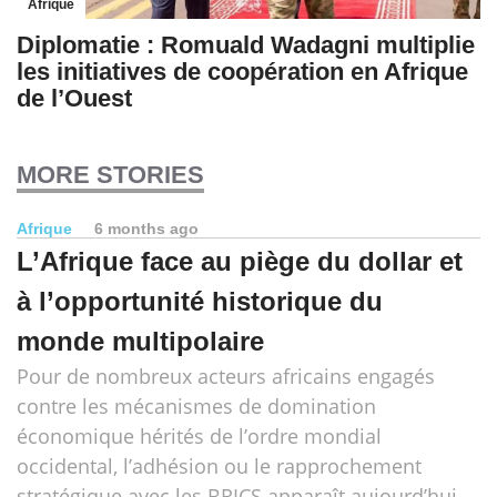
Afrique
Diplomatie : Romuald Wadagni multiplie
les initiatives de coopération en Afrique
de l’Ouest
MORE STORIES
Afrique
6 months ago
L’Afrique face au piège du dollar et
à l’opportunité historique du
monde multipolaire
Pour de nombreux acteurs africains engagés
contre les mécanismes de domination
économique hérités de l’ordre mondial
occidental, l’adhésion ou le rapprochement
stratégique avec les BRICS apparaît aujourd’hui