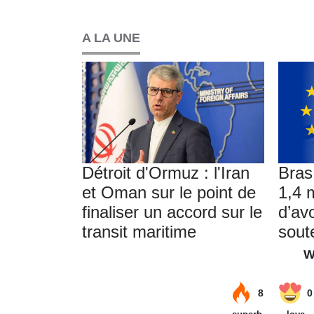
A LA UNE
Détroit d'Ormuz : l'Iran
Bras
et Oman sur le point de
1,4 m
finaliser un accord sur le
d’av
transit maritime
soute