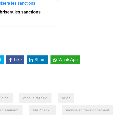
brisera les sanctions
t
Like
Share
WhatsApp
Chine
Afrique du Sud
alliés
argissement
Ma Zhaoxu
monde en développement