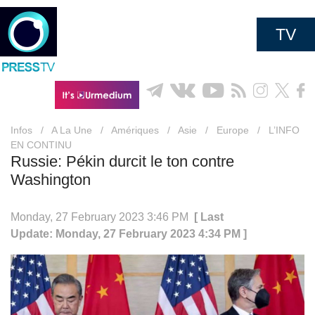
TV
Infos
/
A La Une
/
Amériques
/
Asie
/
Europe
/
L’INFO
EN CONTINU
Russie: Pékin durcit le ton contre
Washington
Monday, 27 February 2023 3:46 PM
[ Last
Update: Monday, 27 February 2023 4:34 PM ]