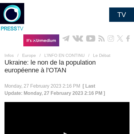
TV
Infos
/
Europe
/
L’INFO EN CONTINU
/
Le Débat
Ukraine: le non de la population
européenne à l'OTAN
Monday, 27 February 2023 2:16 PM
[ Last
Update: Monday, 27 February 2023 2:16 PM ]