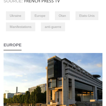
FRENCH PRESS TV
SOURCE:
Ukraine
Europe
Otan
Etats-Unis
Manifestations
anti-guerre
EUROPE