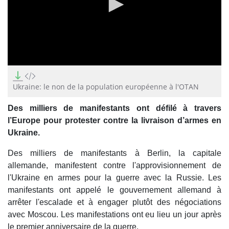
0
seconds
of
Ukraine: le non de la population européenne à l'OTAN
0
seconds
Des milliers de manifestants ont défilé à travers
l’Europe pour protester contre la livraison d’armes en
Ukraine.
Des milliers de manifestants à Berlin, la capitale
allemande, manifestent contre l'approvisionnement de
l'Ukraine en armes pour la guerre avec la Russie. Les
manifestants ont appelé le gouvernement allemand à
arrêter l'escalade et à engager plutôt des négociations
avec Moscou. Les manifestations ont eu lieu un jour après
le premier anniversaire de la guerre.