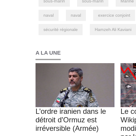
sous-marin
sous-marin
Marine
naval
naval
exercice conjoint
sécurité régionale
Hamzeh Ali Kaviani
A LA UNE
L’ordre iranien dans le
Le c
détroit d’Ormuz est
Wiki
irréversible (Armée)
modif