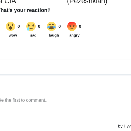
la CIA
(Pezeshkian)