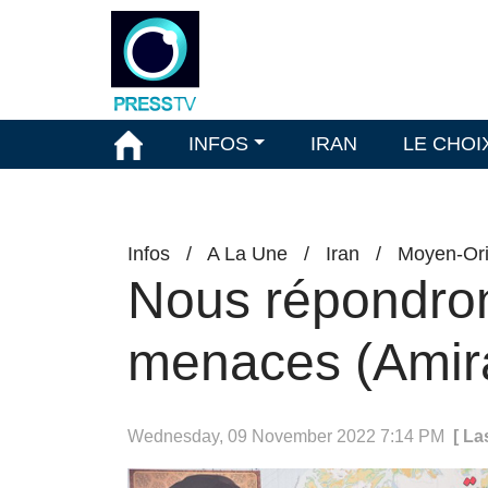
INFOS
IRAN
LE CHOI
Infos
/
A La Une
/
Iran
/
Moyen-Ori
Nous répondro
menaces (Amira
Wednesday, 09 November 2022 7:14 PM
[ La