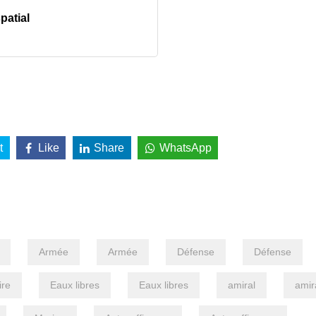
patial
t
Like
Share
WhatsApp
Armée
Armée
Défense
Défense
ire
Eaux libres
Eaux libres
amiral
amir