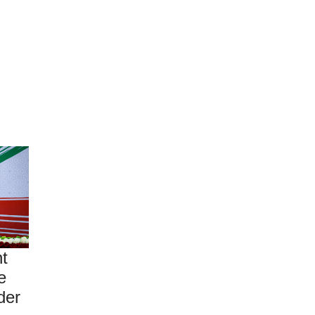
nt
e
der