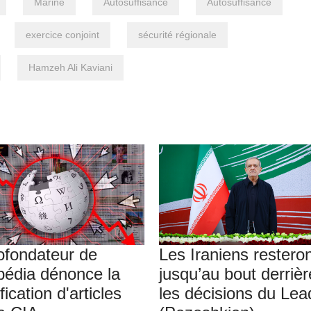
Marine
Autosuffisance
Autosuffisance
exercice conjoint
sécurité régionale
Hamzeh Ali Kaviani
ofondateur de
Les Iraniens restero
pédia dénonce la
jusqu’au bout derrièr
ication d'articles
les décisions du Lea