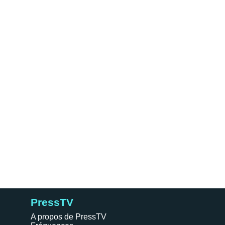
PressTV
A propos de PressTV