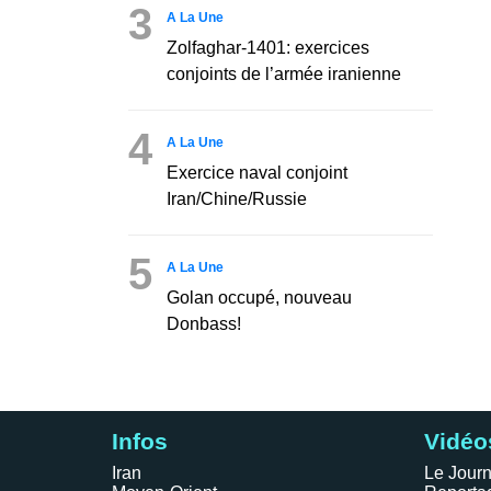
3
A La Une
Zolfaghar-1401: exercices
conjoints de l’armée iranienne
4
A La Une
Exercice naval conjoint
Iran/Chine/Russie
5
A La Une
Golan occupé, nouveau
Donbass!
Infos
Vidéo
Iran
Le Journ