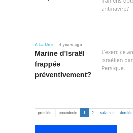
iraniens dot
antinavire?
A La Une
4 years ago
L’exercice a
Marine d'Israël
israélien dan
frappée
Persique.
préventivement?
première
précédente
1
2
suivante
dernièr