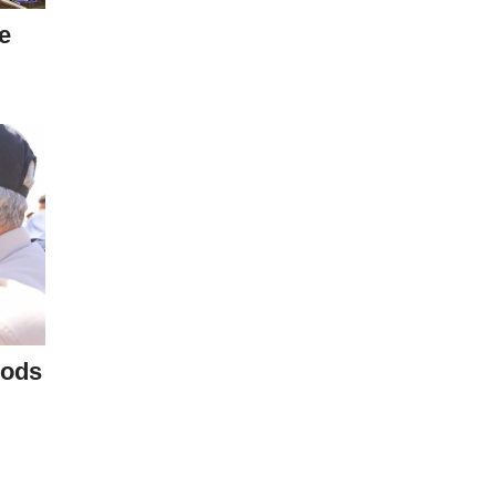
e
Qods