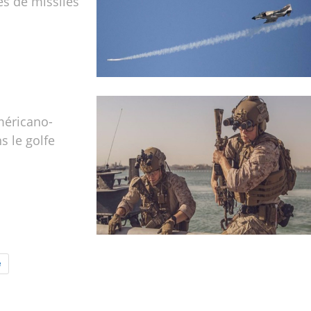
és de missiles
méricano-
s le golfe
e