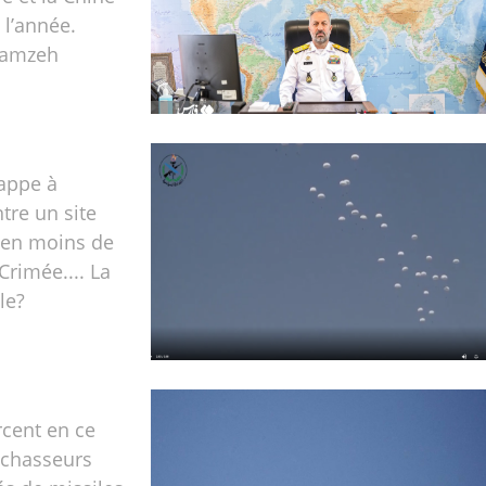
e l’année.
 Hamzeh
appe à
tre un site
 en moins de
Crimée.... La
le?
rcent en ce
chasseurs