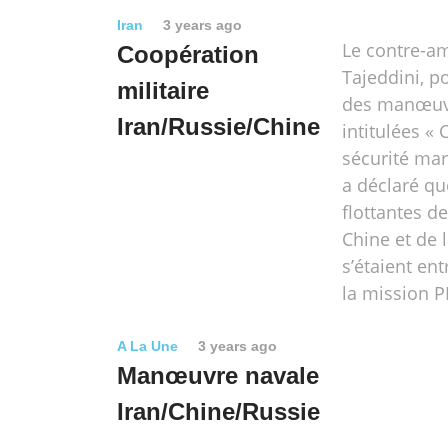
Iran
3 years ago
Le contre-am
Coopération
Tajeddini, p
militaire
des manœuv
Iran/Russie/Chine
intitulées « 
sécurité mar
a déclaré qu
flottantes de 
Chine et de 
s’étaient en
la mission 
A La Une
3 years ago
Manœuvre navale
Iran/Chine/Russie