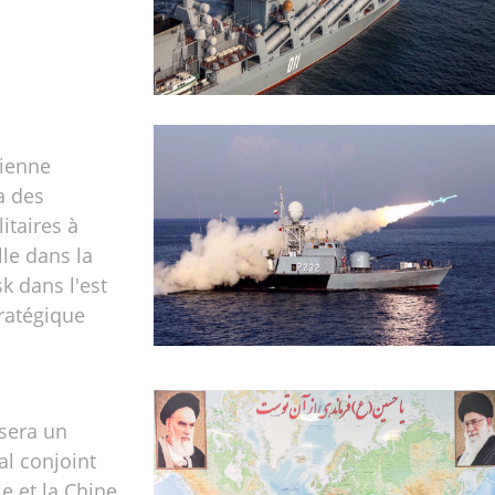
nienne
 des
itaires à
le dans la
k dans l'est
tratégique
isera un
al conjoint
e et la Chine