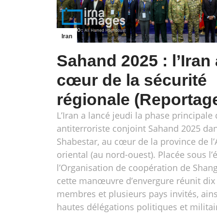
Iran
Sahand 2025 : l’Iran
cœur de la sécurité
régionale (Reportag
L’Iran a lancé jeudi la phase principale 
antiterroriste conjoint Sahand 2025 dan
Shabestar, au cœur de la province de l
oriental (au nord-ouest). Placée sous l’
l’Organisation de coopération de Shang
cette manœuvre d’envergure réunit dix 
membres et plusieurs pays invités, ain
hautes délégations politiques et militai