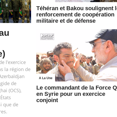
Téhéran et Bakou soulignent l
renforcement de coopération
militaire et de défense
 au
e)
de l’exercice
s la région de
’Azerbaïdjan
A La Une
égide de
Le commandant de la Force 
hai (OCS),
en Syrie pour un exercice
États
conjoint
si que de
res.