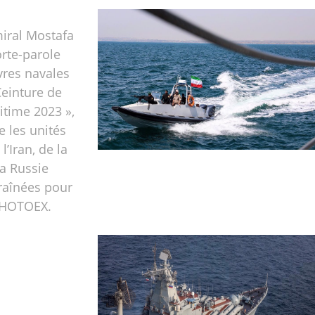
iral Mostafa
orte-parole
res navales
Ceinture de
itime 2023 »,
e les unités
l’Iran, de la
la Russie
traînées pour
PHOTOEX.