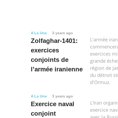
A La Une
3 years ago
L'armée ira
Zolfaghar-1401:
commencera
exercices
exercices mil
conjoints de
grande échel
région de Jas
l’armée iranienne
du détroit s
d'Ormuz.
A La Une
3 years ago
L’Iran organ
Exercice naval
exercice nav
conjoint
avec la Russi