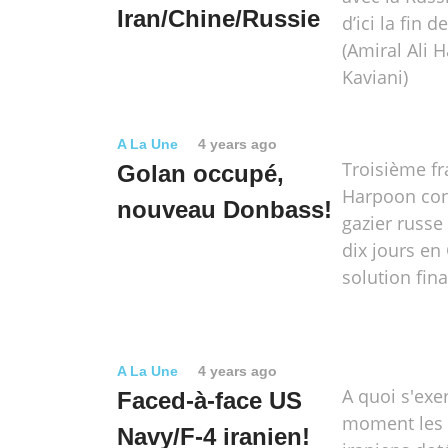
Iran/Chine/Russie
d’ici la fin d
(Amiral Ali
Kaviani)
A La Une
4 years ago
Troisième fr
Golan occupé,
Harpoon con
nouveau Donbass!
gazier russe
dix jours en 
solution fina
A La Une
4 years ago
A quoi s'exe
Faced-à-face US
moment les 
Navy/F-4 iranien!