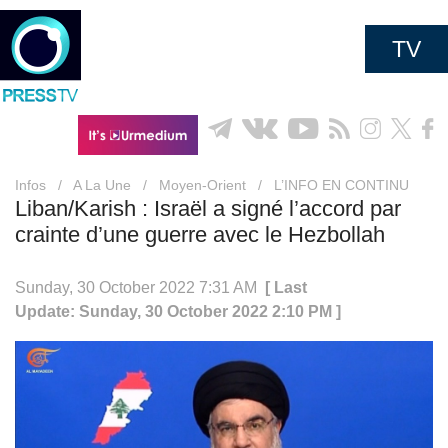
TV
Infos
/
A La Une
/
Moyen-Orient
/
L’INFO EN CONTINU
Liban/Karish : Israël a signé l’accord par
crainte d’une guerre avec le Hezbollah
Sunday, 30 October 2022 7:31 AM
[ Last
Update: Sunday, 30 October 2022 2:10 PM ]